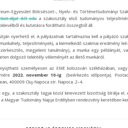
zeum-Egyesület Bölcsészet-, Nyelv- és Történettudományi Sza
büt-díjat ítél oda
a szakosztály első tudományos teljesítmén
 oklevélből és kutatásra fordítható összegből áll.
 útján nyerhető el. A pályázatnak tartalmaznia kell a pályázó sza
munkahely, teljesítmények), a kiemelkedő szakmai eredmény leír
 szerkesztés, megjelent tanulmány), a munka egy példányát, va
ületen dolgozó tekintély véleményét az illető munkáról.
enyújtható személyesen az EME kolozsvári székházában, vagy
ímére
2022. november 10-ig
(beérkezés időpontja). Postac
ean, 400009 Cluj-Napoca str. Napoca. 2–4.
 egy, a szakosztály tagjai közül kinevezett bizottság bírálja el. 
a Magyar Tudomány Napja Erdélyben rendezvény keretében kerü