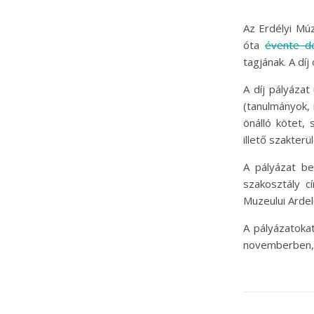
Az Erdélyi Mú
óta
évente de
tagjának. A díj
A díj pályázat
(tanulmányok, 
önálló kötet,
illető szakter
A pályázat b
szakosztály c
Muzeului Ardel
A pályázatokat
novemberben, 