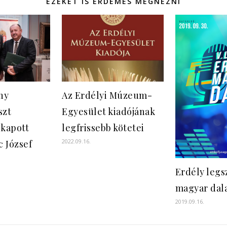
EZEKET IS ÉRDEMES MEGNÉZNI
ny
Az Erdélyi Múzeum-
szt
Egyesület kiadójának
 kapott
legfrissebb kötetei
2022.09.16.
 József
Erdély legs
magyar dal
2019.09.16.