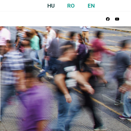
HU
RO
EN