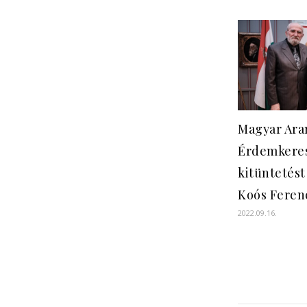
Magyar Ara
Érdemkere
kitüntetést
Koós Ferenc
2022.09.16.