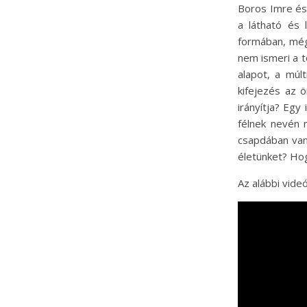
Boros Imre és
a látható és 
formában, még
nem ismeri a t
alapot, a múl
kifejezés az 
irányítja? Egy
félnek nevén 
csapdában van 
életünket? Hog
Az alábbi vide