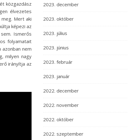
két közgazdász
2023. december
igen élvezetes
 meg. Mert aki
2023. október
últja képezi az
2023. július
e sem. Ismerős
os folyamatait
2023. június
ten azonban nem
g, milyen nagy
2023. február
rő irányítja az
2023. január
2022. december
2022. november
2022. október
2022. szeptember