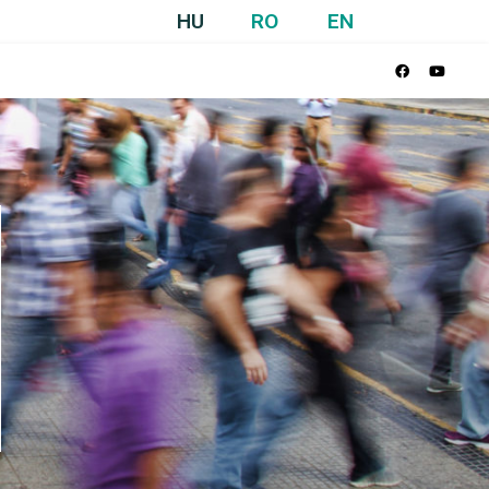
HU
RO
EN