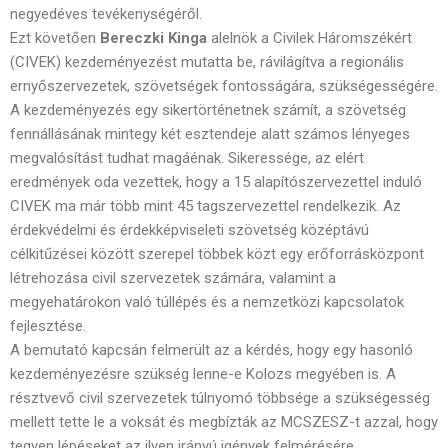
negyedéves tevékenységéről.
Ezt követően
Bereczki Kinga
alelnök a Civilek Háromszékért
(CIVEK) kezdeményezést mutatta be, rávilágítva a regionális
ernyőszervezetek, szövetségek fontosságára, szükségességére.
A kezdeményezés egy sikertörténetnek számít, a szövetség
fennállásának mintegy két esztendeje alatt számos lényeges
megvalósítást tudhat magáénak. Sikeressége, az elért
eredmények oda vezettek, hogy a 15 alapítószervezettel induló
CIVEK ma már több mint 45 tagszervezettel rendelkezik. Az
érdekvédelmi és érdekképviseleti szövetség középtávú
célkitűzései között szerepel többek közt egy erőforrásközpont
létrehozása civil szervezetek számára, valamint a
megyehatárokon való túllépés és a nemzetközi kapcsolatok
fejlesztése.
A bemutató kapcsán felmerült az a kérdés, hogy egy hasonló
kezdeményezésre szükség lenne-e Kolozs megyében is. A
résztvevő civil szervezetek túlnyomó többsége a szükségesség
mellett tette le a voksát és megbízták az MCSZESZ-t azzal, hogy
tegyen lépéseket az ilyen irányú igények felmérésére.