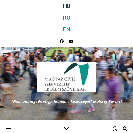
HU
RO
EN
"Nem önmagadé vagy, hanem a közösségé!" (Kölcsey Ferenc)