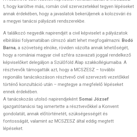
t, hogy karöltve más, román civil szervezetekkel tegyen lépéseket
annak érdekében, hogy a javaslatok bekerüljenek a kolozsvári és
a megyei tanácsi pályázati rendszerekbe.
A találkozó negyedik napirendjét a civil képviselet a pályázatok
elbírálási folyamatában címszó alatt lehet megfogalmazni.
Bodó
Barna
, a szövetség elnöke, röviden vázolta annak lehetőségét,
hogy a romániai magyar civil szféra szavazati joggal rendelkező
képviselőket delegáljon a Szülőföld Alap szakkollégiumaiba. A
résztvevők támogatták azt, hogy a MCSZESZ – további
regionális tanácskozáson résztvevő civil szervezeti vezetőkkel
történő konzultáció után – megtegye a megfelelő lépéseket
ennek érdekében.
A tanácskozás utolsó napirendjeként
Somai József
igazgatótanácsi tag ismertette a résztvevőkkel a Konvent
gondolatát, annak előtörténetét, szükségességét és
fontosságát, valamint az MCSZESZ által eddig megtett
lépéseket.