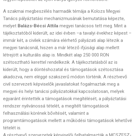
A szakmai megbeszélés harmadik témája a Kolozs Megyei
Tanács pályáztatási mechanizmusának bemutatása képezte,
melyet
Balázs-Bécsi Attila
megyei tanácsos tett meg. Mint a
tájékoztatóból kiderült, az idei évben –a tavalyi évekhez képest –
immár két, a civilek számára elérhető pályázati alap létezik a
megyei tanácsnál, hiszen a már létező ifjúsági alap mellett
létrejött a kulturális alap is. Mindkét alap 250 000 RON
szétosztható kerettel rendelkezik. A tájékoztatásból az is
kiderült, hogy a döntéshozatal és támogatások szétosztása
akadozva, nem eléggé szakszerű módon történik. A résztvevő
civil szervezeti képviselők javaslatokat fogalmaztak meg a
megyei és helyi tanácsi pályázatokkal kapcsolatosan, melyek
egyaránt érintették a támogatások megítélését, a pályáztatási
rendszer nyilvánossá tételét, a megítélt támogatások
felhasználási körének bővítését, valamint a
programtámogatások mellett a működési támogatások lehetővé
tételét is.
A résztvevő szervezetek képviselői felhatalmazták a MCSZESZ-