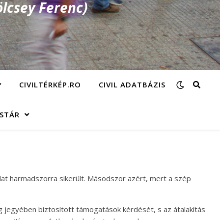
lcsey Ferenc)
CIVILTÉRKÉP.RO
CIVIL ADATBÁZIS
ÁSTÁR
rlat harmadszorra sikerült. Másodszor azért, mert a szép
jegyében biztosított támogatások kérdését, s az átalakítás