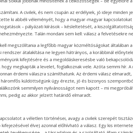
binál sokkal jobbnak minősítenék a célközösségek – de egyelőre 
zámítani. A civilek, és nem csupán az erdélyiek, jó ideje minden 
tette ki abbéli véleményét, hogy a magyar-magyar kapcsolatokat f
mogatások – pályázati kiírások – késleltetését, a kiszolgáltatotts
nehezményezte. Talán mondani sem kell: válasz a felvetésekre n
kell megszólítania a legfőbb magyar közméltóságokat általában 
 rendszer átalakítása ne legyen hátrányos, a korábbinál előnytele
véleményünk kifejtésére és a megoldáskeresésbe való bekapcsolódá
t, hogy megkapták a levelet, foglalkoznak vele. Azóta semmi hír. A
honnan érdemi válaszra számíthatunk. Az érdemi válasz elmaradt,
a háromfős küldöttségünk úgy érezte, jó és bizonyos szempontbó
a találkozónk semmilyen nyilvánosságot nem kapott – mi megpróbál
emmi, pedig az akkor jelzett határidő elmaradt.
i kapcsolatot a véletlen történései, avagy a civilek szerepét tisz
ló kifejezésével élve) azonnal előhívható a válasz. Egy kis interne
rvezetek tevékenysége – a társadalom és a szolgáltató állam számá