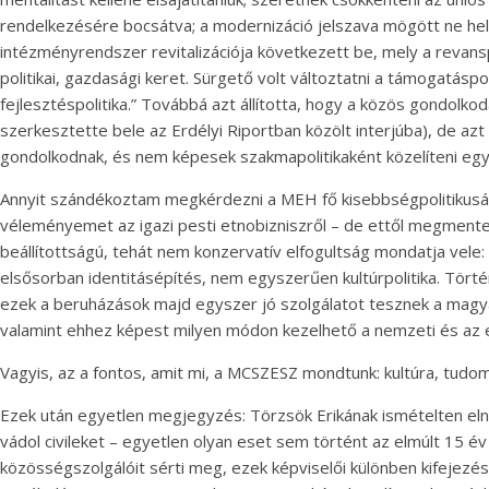
rendelkezésére bocsátva; a modernizáció jelszava mögött ne hel
intézményrendszer revitalizációja következett be, mely a revans
politikai, gazdasági keret. Sürgető volt változtatni a támogatásp
fejlesztéspolitika.” Továbbá azt állította, hogy a közös gondolk
szerkesztette bele az Erdélyi Riportban közölt interjúba), de az
gondolkodnak, és nem képesek szakmapolitikaként közelíteni eg
Annyit szándékoztam megkérdezni a MEH fő kisebbségpolitikusától
véleményemet az igazi pesti etnobizniszről – de ettől megmentet
beállítottságú, tehát nem konzervatív elfogultság mondatja vele
elsősorban identitásépítés, nem egyszerűen kultúrpolitika. Törté
ezek a beruházások majd egyszer jó szolgálatot tesznek a magy
valamint ehhez képest milyen módon kezelhető a nemzeti és az eu
Vagyis, az a fontos, amit mi, a MCSZESZ mondtunk: kultúra, tudom
Ezek után egyetlen megjegyzés: Törzsök Erikának ismételten elné
vádol civileket – egyetlen olyan eset sem történt az elmúlt 15 é
közösségszolgálóit sérti meg, ezek képviselői különben kifejezés