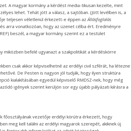
pezet. A magyar kormány a kérdést media-tikusan kezelte, mint
es lehet. Tehát jött a válasz, a sajtóban. (Jött levélben is, a
ője teljesen véletlenül érkezett-e éppen az
Állásfoglalás
elzés arra vonatkozóan, hogy az üzenet célba ért. Eredményre
REF) beszél, a magyar kormány szerint ez a testület
ny miközben befelé ugyanazt a szakpolitikát a kérdéskörre
kben csak akkor képviselhetné az erdélyi civil szférát, ha létezne
ehetővé. De Pesten is nagyon jól tudják, hogy ilyen struktúra
ncepció kialakításában egyedül képviselő RMDSZ-nek, hogy még
zódó igények szerint kerüljön sor egy újabb pályázati kiírásra a
ek főosztályának vezetője erdélyi körútra érkezett, hogy
 meg kell találni az erdélyi magyarok szerepét, akiknek új
él is fontosabb információkat az adott közösségek