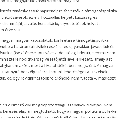
a pozitív megnyilatkozások váratnak magukra.
jelentős tanácskozásuk napirendjére felvették a támogatáspolitika
unkciózavarok, az elvi hozzáállás helyett kuszaság és
ág dilemmáját, a valós konzultáció, egyeztetések helyett
em érkezett.
a magyar-magyar kapcsolatok, konkrétan a támogatáspolitika
nebb a határon túli civilek részére, és ugyanakkor javasoltuk és
sunk elősegítésére. Jött válasz, de utólag kiderült, semmit sem
 miniszterelnöki titkárság vezetőjétől levél érkezett, amely azt
 alighanem azért, mert a hivatal időközben megszűnt. A magyar
l utat nyitó beszélgetésre kaptunk lehetőséget a Házelnök
tuk, de egy rövidhírnél többre erőnkből nem futotta –, másrészt
tázó és elismerő elvi megalapozottságú szabályok alakítják? Nem
tes keresés alapján megtudható, hogy a magyar politika a civilekkel
ra –
hozzáadott érték,
az együttműködés alapja a
partnerség,