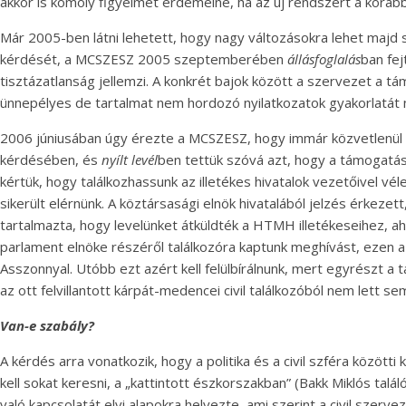
akkor is komoly figyelmet érdemelne, ha az új rendszert a koráb
Már 2005-ben látni lehetett, hogy nagy változásokra lehet majd s
kérdését, a MCSZESZ 2005 szeptemberében
állásfoglalás
ban fej
tisztázatlanság jellemzi. A konkrét bajok között a szervezet a tá
ünnepélyes de tartalmat nem hordozó nyilatkozatok gyakorlatát 
2006 júniusában úgy érezte a MCSZESZ, hogy immár közvetlenül 
kérdésében, és
nyílt
levél
ben tettük szóvá azt, hogy a támogatási
kértük, hogy találkozhassunk az illetékes hivatalok vezetőivel 
sikerült elérnünk. A köztársasági elnök hivatalából jelzés érkezet
tartalmazta, hogy levelünket átküldték a HTMH illetékeseihez, a
parlament elnöke részéről találkozóra kaptunk meghívást, ezen 
Asszonnyal. Utóbb ezt azért kell felülbírálnunk, mert egyrészt 
az ott felvillantott kárpát-medencei civil találkozóból nem lett s
Van-e szabály?
A kérdés arra vonatkozik, hogy a politika és a civil szféra között
kell sokat keresni, a „kattintott észkorszakban” (Bakk Miklós talá
való kapcsolatát elvi alapokra helyezte, ami szerint a civil sze