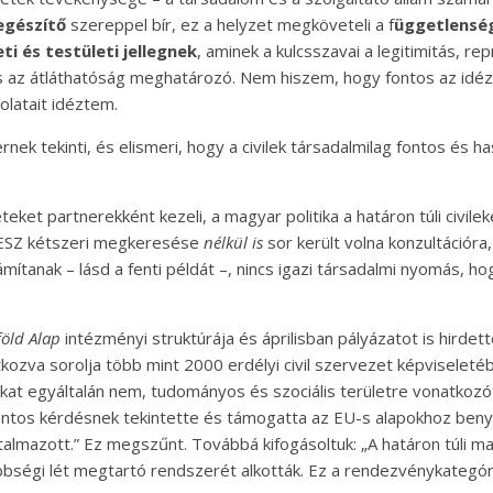
egészítő
szereppel bír, ez a helyzet megköveteli a f
üggetlensé
ti és testületi jellegnek
, aminek a kulcsszavai a legitimitás, r
s az átláthatóság meghatározó. Nem hiszem, hogy fontos az idézet
olatait idéztem.
ernek tekinti, és elismeri, hogy a civilek társadalmilag fontos és
eket partnerekként kezeli, a magyar politika a határon túli civile
CSZESZ kétszeri megkeresése
nélkül is
sor került volna konzultációra
tanak – lásd a fenti példát –, nincs igazi társadalmi nyomás, hog
föld Alap
intézményi struktúrája és áprilisban pályázatot is hirdet
tkozva sorolja több mint 2000 erdélyi civil szervezet képvisele
tokat egyáltalán nem, tudományos és szociális területre vonatko
ntos kérdésnek tekintette és támogatta az EU-s alapokhoz benyú
almazott.” Ez megszűnt. Továbbá kifogásoltuk: „A határon túli 
ségi lét megtartó rendszerét alkották. Ez a rendezvénykategória k