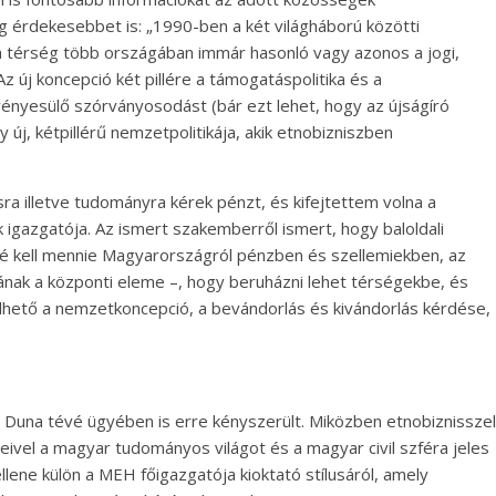
g érdekesebbet is: „1990-ben a két világháború közötti
r a térség több országában immár hasonló vagy azonos a jogi,
z új koncepció két pillére a támogatáspolitika és a
rvényesülő szórványosodást (bár ezt lehet, hogy az újságíró
új, kétpillérű nemzetpolitikája, akik etnobizniszben
a illetve tudományra kérek pénzt, és kifejtettem volna a
igazgatója. Az ismert szakemberről ismert, hogy baloldali
felé kell mennie Magyarországról pénzben és szellemiekben, az
kának a központi eleme –, hogy beruházni lehet térségekbe, és
hető a nemzetkoncepció, a bevándorlás és kivándorlás kérdése,
a Duna tévé ügyében is erre kényszerült. Miközben etnobiznisszel
seivel a magyar tudományos világot és a magyar civil szféra jeles
lene külön a MEH főigazgatója kioktató stílusáról, amely