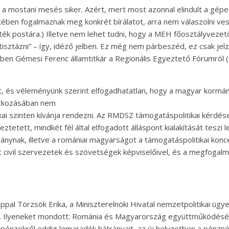
gy a mostani mesés siker. Azért, mert most azonnal elindult a gé
en fogalmaznak meg konkrét bírálatot, arra nem válaszolni veszély
ték postára.) Illetve nem lehet tudni, hogy a MEH főosztályvezet
„tisztázni” – így, idéző jelben. Ez még nem párbeszéd, ez csak j
ben Gémesi Ferenc államtitkár a Regionális Egyeztető Fórumról (
let, és véleményünk szerint elfogadhatatlan, hogy a magyar kormá
natkozásában nem
ikai szinten kívánja rendezni. Az RMDSZ támogatáspolitikai kérdése
etett, mindkét fél által elfogadott álláspont kialakítását teszi l
mánynak, illetve a romániai magyarságot a támogatáspolitikai ko
t civil szervezetek és szövetségek képviselőivel, és a megfogalma
pal Törzsök Erika, a Miniszterelnöki Hivatal nemzetpolitikai ügy
. Ilyeneket mondott: Románia és Magyarország együttműködésében
ós pénzekről eddig lemaradók hátrányait, az új helyzetben a pénzn