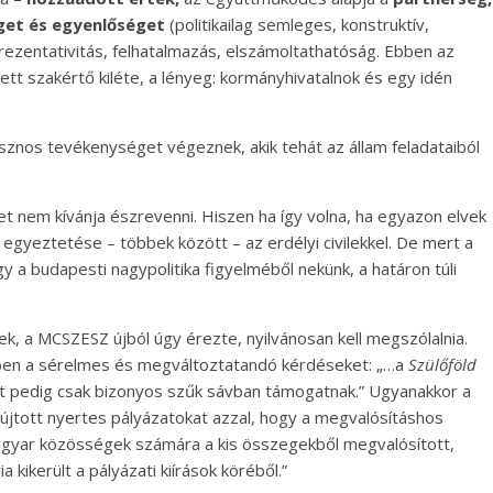
get és egyenlőséget
(politikailag semleges, konstruktív,
eprezentativitás, felhatalmazás, elszámoltathatóság. Ebben az
t szakértő kiléte, a lényeg: kormányhivatalnok és egy idén
 hasznos tevékenységet végeznek, akik tehát az állam feladataiból
ket nem kívánja észrevenni. Hiszen ha így volna, ha egyazon elvek
, egyeztetése – többek között – az erdélyi civilekkel. De mert a
y a budapesti nagypolitika figyelméből nekünk, a határon túli
tek, a MCSZESZ újból úgy érezte, nyilvánosan kell megszólalnia.
tében a sérelmes és megváltoztatandó kérdéseket: „…a
Szülőföld
zót pedig csak bizonyos szűk sávban támogatnak.” Ugyanakkor a
jtott nyertes pályázatokat azzal, hogy a megvalósításhos
magyar közösségek számára a kis összegekből megvalósított,
ikerült a pályázati kiírások köréből.”