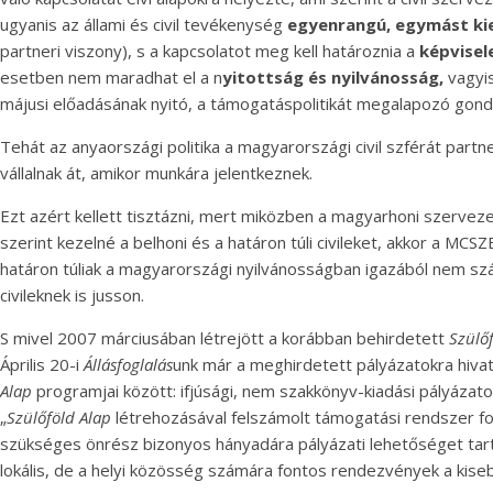
ugyanis az állami és civil tevékenység
egyenrangú, egymást ki
partneri viszony), s a kapcsolatot meg kell határoznia a
képvisele
esetben nem maradhat el a n
yitottság és nyilvánosság,
vagyi
májusi előadásának nyitó, a támogatáspolitikát megalapozó gond
Tehát az anyaországi politika a magyarországi civil szférát partn
vállalnak át, amikor munkára jelentkeznek.
Ezt azért kellett tisztázni, mert miközben a magyarhoni szervezet
szerint kezelné a belhoni és a határon túli civileket, akkor a M
határon túliak a magyarországi nyilvánosságban igazából nem számí
civileknek is jusson.
S mivel 2007 márciusában létrejött a korábban behirdetett
Szülő
Április 20-i
Állásfoglalás
unk már a meghirdetett pályázatokra hiva
Alap
programjai között: ifjúsági, nem szakkönyv-kiadási pályáza
„
Szülőföld Alap
létrehozásával felszámolt támogatási rendszer fo
szükséges önrész bizonyos hányadára pályázati lehetőséget tart
lokális, de a helyi közösség számára fontos rendezvények a kisebb