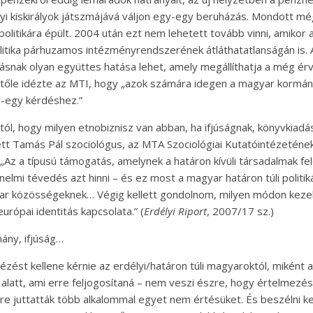
yi kiskirályok játszmájává váljon egy-egy beruházás. Mondott mé
politikára épült. 2004 után ezt nem lehetett tovább vinni, amiko
olitika párhuzamos intézményrendszerének átláthatatlanságán is. A
odásnak olyan együttes hatása lehet, amely megállíthatja a még é
t tőle idézte az MTI, hogy „azok számára idegen a magyar kormány 
y-egy kérdéshez.”
, hogy milyen etnobiznisz van abban, ha ifjúságnak, könyvkiadásr
t Tamás Pál szociológus, az MTA Szociológiai Kutatóintézetének 
: „Az a típusú támogatás, amelynek a határon kívüli társadalmak 
nelmi tévedés azt hinni – és ez most a magyar határon túli politi
ar közösségeknek… Végig kellett gondolnom, milyen módon kezel
rópai identitás kapcsolata.” (
Erdélyi Riport
, 2007/17 sz.)
ány, ifjúság…
zést kellene kérnie az erdélyi/határon túli magyaroktól, miként 
v alatt, ami erre feljogosítaná – nem veszi észre, hogy értelmezé
re juttatták több alkalommal egyet nem értésüket. És beszélni kel