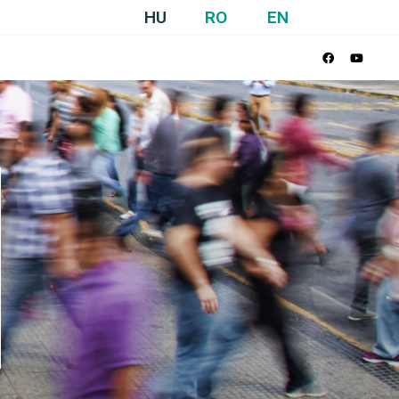
HU
RO
EN