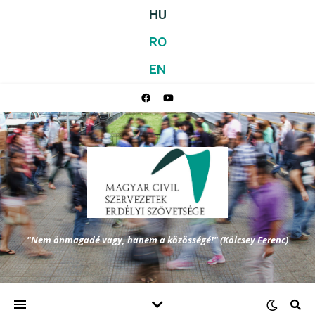
HU
RO
EN
"Nem önmagadé vagy, hanem a közösségé!" (Kölcsey Ferenc)