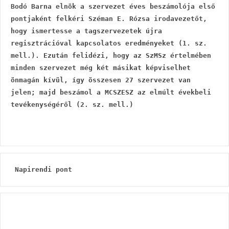
Bodó Barna elnök a szervezet éves beszámolója első 
pontjaként felkéri Széman E. Rózsa irodavezetőt, 
hogy ismertesse a tagszervezetek újra 
regisztrációval kapcsolatos eredményeket (1. sz. 
mell.). Ezután felidézi, hogy az SzMSz értelmében 
minden szervezet még két másikat képviselhet 
önmagán kívül, így összesen 27 szervezet van 
jelen; majd beszámol a MCSZESZ az elmúlt évekbeli 
tevékenységéről (2. sz. mell.)
 Napirendi pont