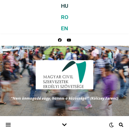
HU
RO
EN
"Nem önmagadé vagy, hanem a közösségé!" (Kölcsey Ferenc)