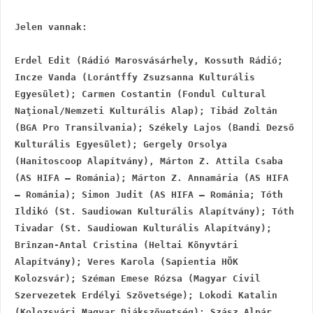
Jelen vannak:
Erdel Edit (Rádió Marosvásárhely, Kossuth Rádió; 
Incze Vanda (Lorántffy Zsuzsanna Kulturális 
Egyesület); Carmen Costantin (Fondul Cultural 
Naţional/Nemzeti Kulturális Alap); Tibád Zoltán 
(BGA Pro Transilvania); Székely Lajos (Bandi Dezső 
Kulturális Egyesület); Gergely Orsolya 
(Hanitoscoop Alapítvány), Márton Z. Attila Csaba 
(AS HIFA – Románia); Márton Z. Annamária (AS HIFA 
– Románia); Simon Judit (AS HIFA – Románia; Tóth 
Ildikó (St. Saudiowan Kulturális Alapítvány); Tóth 
Tivadar (St. Saudiowan Kulturális Alapítvány); 
Brînzan-Antal Cristina (Heltai Könyvtári 
Alapítvány); Veres Karola (Sapientia HÖK 
Kolozsvár); Széman Emese Rózsa (Magyar Civil 
Szervezetek Erdélyi Szövetsége); Lokodi Katalin 
(Kolozsvári Magyar Diákszövetség); Szász Alpár 