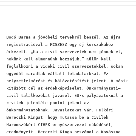
Bodó Barna a jövőbeli tervekről beszél. Az újra 
regisztrációval a MCSZESZ egy új korszakához 
érkezett. „Ha a civil szervezetek nem jönnek el, 
nekünk kell elmennünk hozzájuk.” Külön kell 
foglalkozni a vidéki civil szervezetekkel, sokan 
egyedül maradtak vállalt feladataikkal. Ez 
helyzetfelmérést és hálózatépítést jelent. A másik 
kitűzött cél az érdekképviselet. Önkormányzati–
civil találkozókat javasol. EU-s pályázatoknál a 
civilek jelenléte pontot jelent az 
önkormányzatoknak. Javaslatokat vár. Felkéri 
Bereczki Kingát, hogy mutassa be a Civilek 
Háromszékért CIVEK ernyőszervezet működését, 
eredményeit. Bereczki Kinga beszámol a Kovászna 