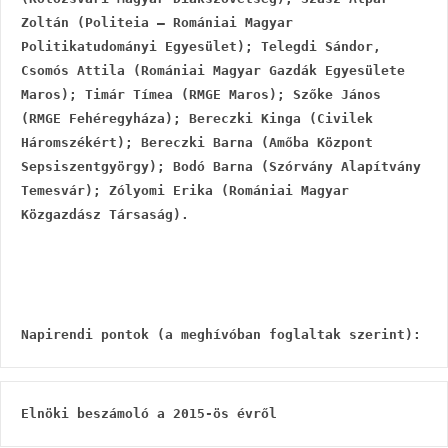
Zoltán (Politeia – Romániai Magyar 
Politikatudományi Egyesület); Telegdi Sándor, 
Csomós Attila (Romániai Magyar Gazdák Egyesülete 
Maros); Timár Tímea (RMGE Maros); Szőke János 
(RMGE Fehéregyháza); Bereczki Kinga (Civilek 
Háromszékért); Bereczki Barna (Amőba Központ 
Sepsiszentgyörgy); Bodó Barna (Szórvány Alapítvány 
Temesvár); Zólyomi Erika (Romániai Magyar 
Közgazdász Társaság).
Napirendi pontok (a meghívóban foglaltak szerint):
Elnöki beszámoló a 2015-ös évről