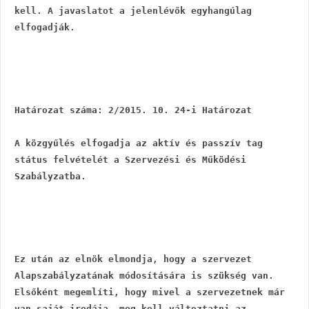
kell. A javaslatot a jelenlévők egyhangúlag 
elfogadják.
Határozat száma: 2/2015. 10. 24-i Határozat
A közgyűlés elfogadja az aktív és passzív tag 
státus felvételét a Szervezési és Működési 
Szabályzatba.
Ez után az elnök elmondja, hogy a szervezet 
Alapszabályzatának módosítására is szükség van. 
Elsőként megemlíti, hogy mivel a szervezetnek már 
van saját irodája, meg kell változtatni az 