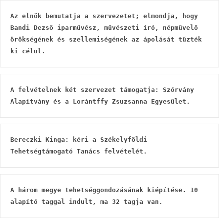
Az elnök bemutatja a szervezetet; elmondja, hogy 
Bandi Dezső iparművész, művészeti író, népművelő 
örökségének és szellemiségének az ápolását tűzték 
ki célul.
A felvételnek két szervezet támogatja: Szórvány 
Alapítvány és a Lorántffy Zsuzsanna Egyesület.
Bereczki Kinga: kéri a Székelyföldi 
Tehetségtámogató Tanács felvételét.
A három megye tehetséggondozásának kiépítése. 10 
alapító taggal indult, ma 32 tagja van.