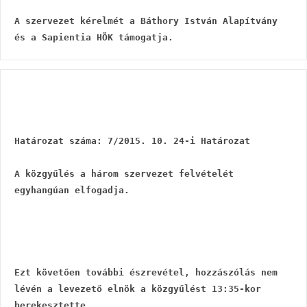
A szervezet kérelmét a Báthory István Alapítvány 
és a Sapientia HÖK támogatja.
Határozat száma: 7/2015. 10. 24-i Határozat
A közgyűlés a három szervezet felvételét 
egyhangúan elfogadja.
Ezt követően további észrevétel, hozzászólás nem 
lévén a levezető elnök a közgyűlést 13:35-kor 
berekesztette.