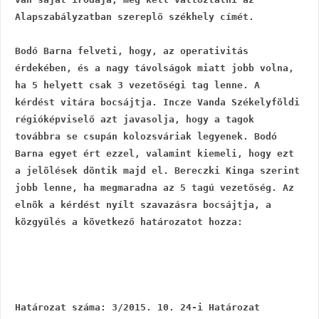
Alapszabályzatban szereplő székhely címét.
Bodó Barna felveti, hogy, az operativitás 
érdekében, és a nagy távolságok miatt jobb volna, 
ha 5 helyett csak 3 vezetőségi tag lenne. A 
kérdést vitára bocsájtja. Incze Vanda Székelyföldi 
régióképviselő azt javasolja, hogy a tagok 
továbbra se csupán kolozsváriak legyenek. Bodó 
Barna egyet ért ezzel, valamint kiemeli, hogy ezt 
a jelölések döntik majd el. Bereczki Kinga szerint 
jobb lenne, ha megmaradna az 5 tagú vezetőség. Az 
elnök a kérdést nyílt szavazásra bocsájtja, a 
közgyűlés a következő határozatot hozza:
Határozat száma: 3/2015. 10. 24-i Határozat