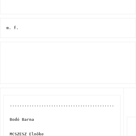
m. f.
...........................................
Bodó Barna
MCSZESZ Elnöke