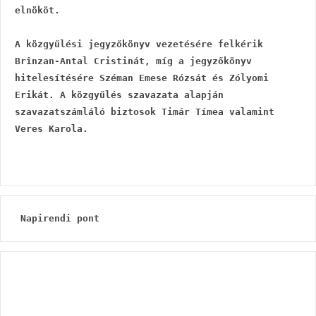
elnököt.
A közgyűlési jegyzőkönyv vezetésére felkérik 
Brînzan-Antal Cristinát, míg a jegyzőkönyv 
hitelesítésére Széman Emese Rózsát és Zólyomi 
Erikát. A közgyűlés szavazata alapján 
szavazatszámláló biztosok Timár Tímea valamint 
Veres Karola.
 Napirendi pont