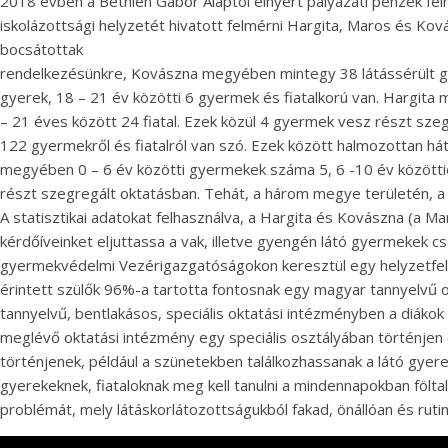
2018 évben a Bethlen Gábor Alaptól elnyert pályázati pénzek felha
iskolázottsági helyzetét hivatott felmérni Hargita, Maros és 
bocsátottak
rendelkezésünkre, Kovászna megyében mintegy 38 látássérült gyer
gyerek, 18 – 21 év közötti 6 gyermek és fiatalkorú van. Hargit
– 21 éves között 24 fiatal. Ezek közül 4 gyermek vesz részt szeg
122 gyermekről és fiatalról van szó. Ezek között halmozottan h
megyében 0 – 6 év közötti gyermekek száma 5, 6 -10 év között
részt szegregált oktatásban. Tehát, a három megye területén, a V
A statisztikai adatokat felhasználva, a Hargita és Kovászna (a 
kérdőíveinket eljuttassa a vak, illetve gyengén látó gyermekek c
gyermekvédelmi Vezérigazgatóságokon keresztül egy helyzetfelmér
érintett szülők 96%-a tartotta fontosnak egy magyar tannyelvű o
tannyelvű, bentlakásos, speciális oktatási intézményben a diákok
meglévő oktatási intézmény egy speciális osztályában történjen (
történjenek, például a szünetekben találkozhassanak a látó gyere
gyerekeknek, fiataloknak meg kell tanulni a mindennapokban fölta
problémát, mely látáskorlátozottságukból fakad, önállóan és rut