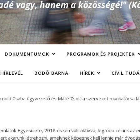
é vagy, hanem a közösségé!" (Kö
DOKUMENTUMOK
PROGRAMOK ÉS PROJEKTEK
 HÍRLEVÉL
BODÓ BARNA
HÍREK
CIVIL TUD
nold Csaba ügyvezető és Máté Zsolt a szervezet munkatársa láto
átók Egyesülete, 2018 őszén vált aktívvá, legfőbb célunk az er
 akarunk létrehozni, amelynek képesnek kell lennie már óvodás ko