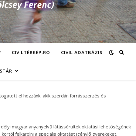
lcsey Ferenc)
CIVILTÉRKÉP.RO
CIVIL ADATBÁZIS
ÁSTÁR
gatott el hozzánk, akik szerdán forrásszerzés és
délyi magyar anyanyelvű látássérültek oktatási lehetőségének
rtól felkarolni a speciális oktatást igénylő gyerekeket,