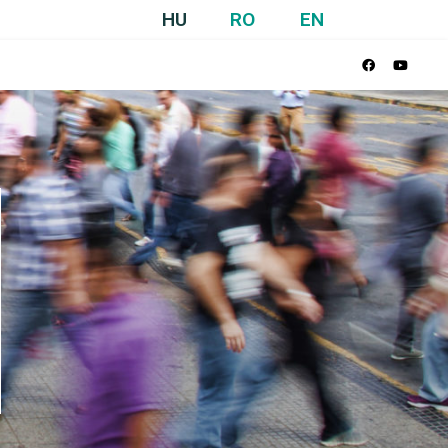
HU
RO
EN