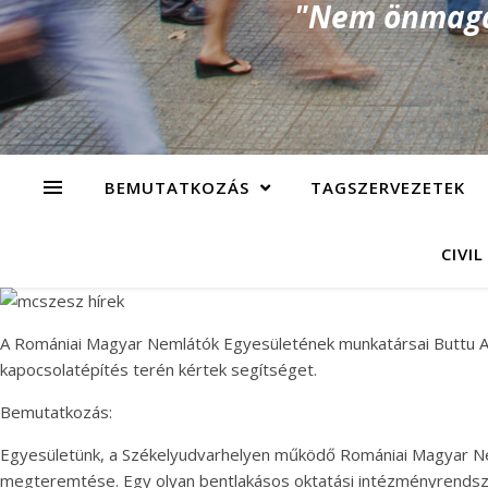
"Nem önmagad
BEMUTATKOZÁS
TAGSZERVEZETEK
CIVIL
A Romániai Magyar Nemlátók Egyesületének munkatársai Buttu Ar
kapocsolatépítés terén kértek segítséget.
Bemutatkozás:
Egyesületünk, a Székelyudvarhelyen működő Romániai Magyar Neml
megteremtése. Egy olyan bentlakásos oktatási intézményrendszert