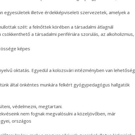
n egyesületek illetve érdekképviseleti szervezetek, amelyek a
llottak szét: a felnőttek körében a társadalmi átlagnál
csökkenthető a társadalmi perifériára szorulás, az alkoholizmus,
özössége képes
nyelvű oktatás. Egyedül a kolozsvári intézményben van lehetőség
tünk által önkéntes munkára felkért gyógypedagógus hallgatók
íteni, védelmezni, megtartani.
rekvéseink nem fognak megvalósulni a közeljövőben, már
megyei, országos