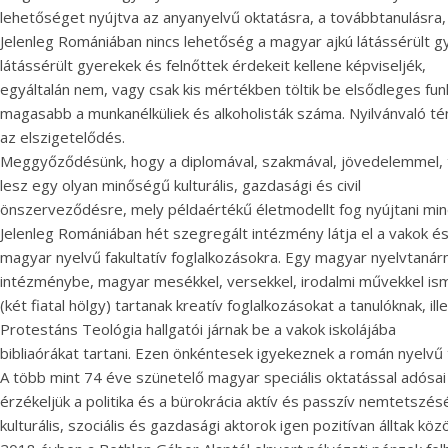
lehetőséget nyújtva az anyanyelvű oktatásra, a továbbtanulásra,
Jelenleg Romániában nincs lehetőség a magyar ajkú látássérült g
látássérült gyerekek és felnőttek érdekeit kellene képviseljék,
egyáltalán nem, vagy csak kis mértékben töltik be elsődleges funk
magasabb a munkanélküliek és alkoholisták száma. Nyilvánvaló tén
az elszigetelődés.
Meggyőződésünk, hogy a diplomával, szakmával, jövedelemmel, t
lesz egy olyan minőségű kulturális, gazdasági és civil
önszerveződésre, mely példaértékű életmodellt fog nyújtani min
Jelenleg Romániában hét szegregált intézmény látja el a vakok é
magyar nyelvű fakultatív foglalkozásokra. Egy magyar nyelvtanárn
intézménybe, magyar mesékkel, versekkel, irodalmi művekkel ism
(két fiatal hölgy) tartanak kreatív foglalkozásokat a tanulóknak, ill
Protestáns Teológia hallgatói járnak be a vakok iskolájába
bibliaórákat tartani. Ezen önkéntesek igyekeznek a román nyelvű
A több mint 74 éve szünetelő magyar speciális oktatással adósa
érzékeljük a politika és a bürokrácia aktív és passzív nemtetszé
kulturális, szociális és gazdasági aktorok igen pozitívan álltak kö