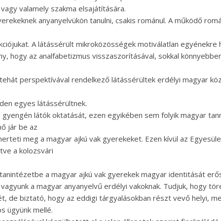
 vagy valamely szakma elsajátítására.
yerekeknek anyanyelvükön tanulni, csakis románul. A működő romá
ciójukat. A látássérült mikroközösségek motiválatlan egyénekre hu
y, hogy az analfabetizmus visszaszorításával, sokkal könnyebben 
ehát perspektívával rendelkező látássérültek erdélyi magyar k
den egyes látássérültnek.
s gyengén látók oktatását, ezen egyikében sem folyik magyar tan
ő jár be az
erteti meg a magyar ajkú vak gyerekeket. Ezen kívül az Egyesüle
etve a kolozsvári
 tanintézetbe a magyar ajkú vak gyerekek magyar identitását erős
i vagyunk a magyar anyanyelvű erdélyi vakoknak. Tudjuk, hogy tö
sét, de biztató, hogy az eddigi tárgyalásokban részt vevő helyi, 
zös ügyünk mellé.