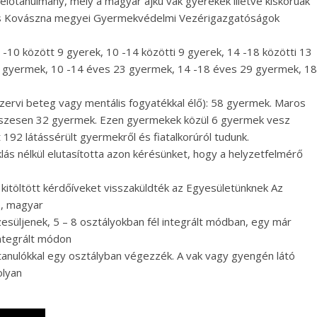
ó előtanulmány, mely a magyar ajkú vak gyerekek illetve kiskorúak
os és Kovászna megyei Gyermekvédelmi Vezérigazgatóságok
-10 között 9 gyerek, 10 -14 közötti 9 gyerek, 14 -18 közötti 13
 15 gyermek, 10 -14 éves 23 gyermek, 14 -18 éves 29 gyermek, 18
zervi beteg vagy mentális fogyatékkal élő): 58 gyermek. Maros
Összesen 32 gyermek. Ezen gyermekek közül 6 gyermek vesz
 192 látássérült gyermekről és fiatalkorúról tudunk.
ás nélkül elutasította azon kérésünket, hogy a helyzetfelmérő
kitöltött kérdőíveket visszaküldték az Egyesületünknek Az
ó, magyar
zesüljenek, 5 – 8 osztályokban fél integrált módban, egy már
integrált módon
ó tanulókkal egy osztályban végezzék. A vak vagy gyengén látó
olyan