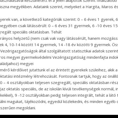
sználásával készülhetett el a jelen állapotok szerint finalizálód
Kovászna megyékben. Adataink szerint, melyeket a Hargita, Mar
ek van, a következő kategóriák szerint: 0 – 6 éves 1 gyerek, 6 
a megyében csak látássérült: 0 – 6 éves 31 gyermek, 6 -10 éves
regált speciális oktatásban. Tehát
átrányos helyzetű (nem csak vak vagy látássérült, hanem mozgáss
iek 4, 10-14 között 14 gyermek, 14 -18 év közötti 9 gyermek. 
ezérigazgatóságok által szolgáltatott statisztikai adatok szerint
Maros megyei gyermekvédelmi Vezérigazgatóság mindenfajta indokl
saládjaihoz) megyei
ő kérdőívet jutattunk el az érintett gyerekek szüleihez, akik a 
ktatási intézmény létrehozását. Fontosnak tartjuk, hogy az önáll
 0 – 4 osztályokban teljesen szegregált, speciális oktatásban rés
az oktatás speciális, de az iskolán kívüli tevékenységek normál, 
kekkel), 9 -12 osztályokban pedig teljesen integrált, tehát a lát
lálni magukat, tájékozódni, egyedül közlekedni, és minden egyéb 
inszerűen megoldani.