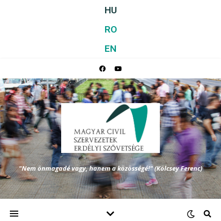
HU
RO
EN
"Nem önmagadé vagy, hanem a közösségé!" (Kölcsey Ferenc)