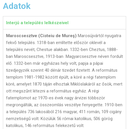
Adatok
Interjú a település lelkészeivel
Maroscsesztve (Cisteiu de Mureş)
Marosújvártól nyugatra
fekvő település. 1318-ban említette először oklevél a
település nevét, Chestue alakban. 1332-ben Cheztus, 1888-
ban Maroscsesztve, 1913-ban Magyarcsesztve néven fordult
elő. 1332-ben már egyházas hely volt, papja a pápai
tizedjegyzék szerint 40 dénár tizedet fizetett. A református
templom 1981-1982 között épült, a köré a régi fatemplom
köré, amelyet 1870 táján elhoztak Miklóslakáról az ősök, mert
ott megszűnt létezni a református egyház. A régi
fatemplomot az 1970-es évek nagy árvizei többször
megrongálták, az összeomlás veszélye fenyegette. 1910-ben
a település 736 lakosából 216 magyar, 411 román, 109 cigány
nemzetiségű volt. Közülük 56 római katolikus, 506 görög
katolikus, 146 református felekezetű volt.