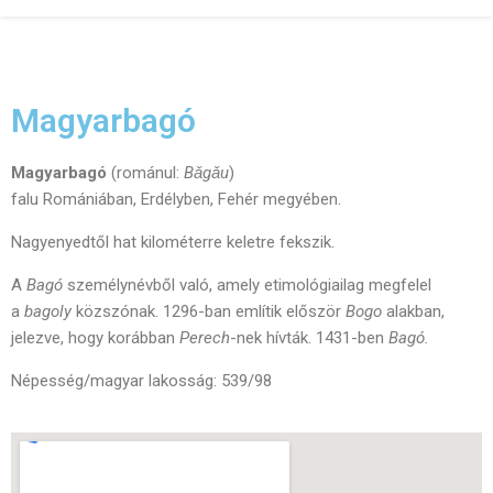
Magyarbagó
Magyarbagó
(románul:
Bǎgǎu
)
falu Romániában, Erdélyben, Fehér megyében.
Nagyenyedtől hat kilométerre keletre fekszik.
A
Bagó
személynévből való, amely etimológiailag megfelel
a
bagoly
közszónak. 1296-ban említik először
Bogo
alakban,
jelezve, hogy korábban
Perech
-nek hívták. 1431-ben
Bagó.
Népesség/magyar lakosság: 539/98