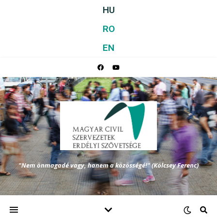
HU
RO
EN
"Nem önmagadé vagy, hanem a közösségé!" (Kölcsey Ferenc)