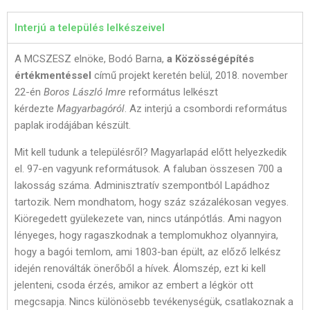
Interjú a település lelkészeivel
A MCSZESZ elnöke, Bodó Barna,
a Közösségépítés
értékmentéssel
című projekt keretén belül, 2018. november
22-én
Boros László Imre
református lelkészt
kérdezte
Magyarbagóról
. Az interjú a csombordi református
paplak irodájában készült.
Mit kell tudunk a településről? Magyarlapád előtt helyezkedik
el. 97-en vagyunk reformátusok. A faluban összesen 700 a
lakosság száma. Adminisztratív szempontból Lapádhoz
tartozik. Nem mondhatom, hogy száz százalékosan vegyes.
Kiöregedett gyülekezete van, nincs utánpótlás. Ami nagyon
lényeges, hogy ragaszkodnak a templomukhoz olyannyira,
hogy a bagói temlom, ami 1803-ban épült, az előző lelkész
idején renoválták önerőből a hívek. Álomszép, ezt ki kell
jelenteni, csoda érzés, amikor az embert a légkör ott
megcsapja. Nincs különösebb tevékenységük, csatlakoznak a