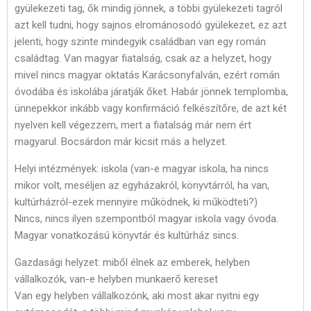
gyülekezeti tag, ők mindig jönnek, a többi gyülekezeti tagról
azt kell tudni, hogy sajnos elrománosodó gyülekezet, ez azt
jelenti, hogy szinte mindegyik családban van egy román
családtag. Van magyar fiatalság, csak az a helyzet, hogy
mivel nincs magyar oktatás Karácsonyfalván, ezért román
óvodába és iskolába járatják őket. Habár jönnek templomba,
ünnepekkor inkább vagy konfirmáció felkészítőre, de azt két
nyelven kell végezzem, mert a fiatalság már nem ért
magyarul. Bocsárdon már kicsit más a helyzet.
Helyi intézmények: iskola (van-e magyar iskola, ha nincs
mikor volt, meséljen az egyházakról, könyvtárról, ha van,
kultúrházról-ezek mennyire működnek, ki működteti?)
Nincs, nincs ilyen szempontból magyar iskola vagy óvoda.
Magyar vonatkozású könyvtár és kultúrház sincs.
Gazdasági helyzet: miből élnek az emberek, helyben
vállalkozók, van-e helyben munkaerő kereset
Van egy helyben vállalkozónk, aki most akar nyitni egy