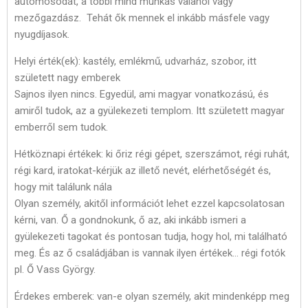
autómosodát, a többi mind munkás valahol vagy
mezőgazdász. Tehát ők mennek el inkább másfele vagy
nyugdíjasok.
Helyi érték(ek): kastély, emlékmű, udvarház, szobor, itt
született nagy emberek
Sajnos ilyen nincs. Egyedül, ami magyar vonatkozású, és
amiről tudok, az a gyülekezeti templom. Itt született magyar
emberről sem tudok.
Hétköznapi értékek: ki őriz régi gépet, szerszámot, régi ruhát,
régi kard, iratokat-kérjük az illető nevét, elérhetőségét és,
hogy mit találunk nála
Olyan személy, akitől információt lehet ezzel kapcsolatosan
kérni, van. Ő a gondnokunk, ő az, aki inkább ismeri a
gyülekezeti tagokat és pontosan tudja, hogy hol, mi található
meg. És az ő családjában is vannak ilyen értékek… régi fotók
pl. Ő Vass György.
Érdekes emberek: van-e olyan személy, akit mindenképp meg