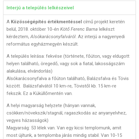
Interjú a település lelkészeivel
A
Közösségépítés értékmentéssel
című projekt keretén
belül, 2018. október 10-én
Kötő Ferenc Barna
lelkészt
kérdeztem,
Alsókarácsonyfalváról
. Az interjú a nagyenyedi
református egyházmegyén készült.
A település leírása: fekvése (története, főúton, vagy eldugott
helyen található, öregedő, vagy sok a fiatal, lakosságszám
alakulása, elvándorlás)
Alsókarácsonyfalva a főúton található, Balázsfalva és Tövis
között. Balázsfalvától 10 km-re, Tövistől kb. 15 km-re
fekszik. Ez a Küküllőmentén van.
A helyi magyarság helyzete (hányan vannak,
csökken/növekszik/stagnál, ragaszkodás az anyanyelvhez,
vegyes házasságok)
Magyarság: 53 lélek van. Van egy kicsi templomunk, amit
most újítunk, a templomba járás mindig stabil. Van 10-15