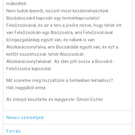
működteti
Nem tudok ilyenről, viszont most kezdeményeztünk
Búzásbocsárd kapcsán egy testvérkapcsolatot
Felsőzsolcával, és az a terv a jövőre nézve, hogy tehát ott
van Felsőzsolcán egy Alsózsolca, ami Felsőzsolcával
közigazgatásilag együtt van, és nálunk is van
Alsókarácsonyfalva, ami Bocsárddal együtt van, és ezt a
kettőt összehozzuk: tehát Alsózsolcát
Alsókarácsonyfalvával. Az idén jött össze a Bocsárd-
Felsőzsolca kapcsolat.
Mit szeretne még hozzáfűzni a fentiekben leírtakhoz?
Hát, nagyjából ennyi.
Az interjút készítette és lejegyezte: Simon Eszter
Neves személyek
Forrás