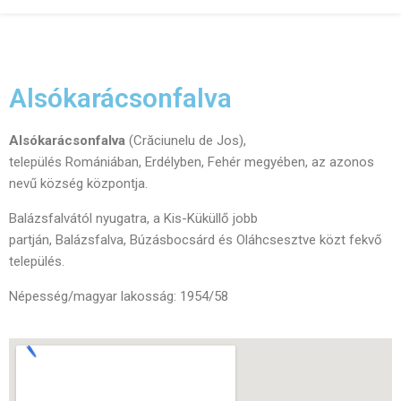
Alsókarácsonfalva
Alsókarácsonfalva
(Crăciunelu de Jos),
település Romániában, Erdélyben, Fehér megyében, az azonos
nevű község központja.
Balázsfalvától nyugatra, a Kis-Küküllő jobb
partján, Balázsfalva, Búzásbocsárd és Oláhcsesztve közt fekvő
település.
Népesség/magyar lakosság: 1954/58