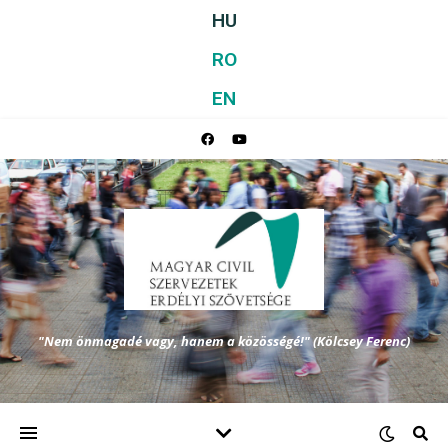
HU
RO
EN
"Nem önmagadé vagy, hanem a közösségé!" (Kölcsey Ferenc)