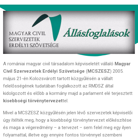
A romániai magyar civil társadalom képviseletét vállaló
Magyar
Civil
Szervezetek Erdélyi Szövetsége
(
MCSZESZ
) 2005.
május 21-én Kolozsvárott tartott közgyűlésén a vállalt
felelősségének tudatában foglalkozott az RMDSZ által
kidolgozott és előbb a kormány majd a parlament elé terjesztett
kisebbségi törvénytervezet
tel.
Mivel a MCSZESZ közgyűlésén jelen lévő szervezetek képviselői
úgy ítélték meg, hogy a kisebbségi törvénytervezet előkészítése
és maga a végeredmény – a tervezet – sem felel meg egy ilyen
folyamattal, illetve egy ennyire fontos törvénnyel szembeni