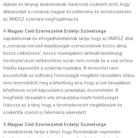
eljárási és lényegi elvárásoknak, határozat született arról, hogy
álláspontját a romániai magyar közvélemény és természetesen
az RMDSZ számára megfogalmazza.
A
Magyar Civil Szervezetek Erdélyi Szövetsége
sajnálatosnak és elfogadhatatlannak tartja, hogy az RMDSZ által
a „romániai nemzeti kisebbségek szervezeteinek közös álma,
közös célkitűzése”, közös munkájaként definiált kisebbségi
törvénytervezet előkészítése során nem vonták be a civil szféra
felelős képviselőit a szakmai munkába. A tervezetet nem
bocsátották az indítvány fontosságát megillető társadalmi vitára,
nem teremtődött meg a lehetőség arra, hogy a civil társadalom
kifejthesse ezzel kapcsolatos javaslatait, észrevételeit. A
megfelelő társadalmi vita elmaradása miatti felelősséget
fokozza az a tény, hogy a törvénytervezet megítélésünk és
szakértők szerint is felemásra sikeredett.
A
Magyar Civil Szervezetek Erdélyi Szövetsége
örvendetesnek tartja a tényt, hogy Romániában napirendre