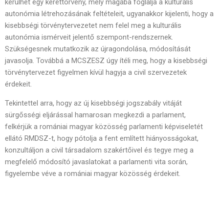
kerülhet egy kerettörvény, mely magába foglalja a kulturális
autonómia létrehozásának feltételeit, ugyanakkor kijelenti, hogy a
kisebbségi törvénytervezetet nem felel meg a kulturális
autonómia ismérveit jelentő szempont-rendszernek.
Szükségesnek mutatkozik az újragondolása, módosítását
javasolja. Továbbá a MCSZESZ úgy ítéli meg, hogy a kisebbségi
törvénytervezet figyelmen kívül hagyja a civil szervezetek
érdekeit.
Tekintettel arra, hogy az új kisebbségi jogszabály vitáját
sürgősségi eljárással hamarosan megkezdi a parlament,
felkérjük a romániai magyar közösség parlamenti képviseletét
ellátó RMDSZ-t, hogy pótolja a fent említett hiányosságokat,
konzultáljon a civil társadalom szakértőivel és tegye meg a
megfelelő módosító javaslatokat a parlamenti vita során,
figyelembe véve a romániai magyar közösség érdekeit.