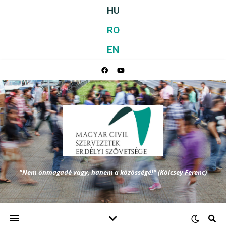
HU
RO
EN
"Nem önmagadé vagy, hanem a közösségé!" (Kölcsey Ferenc)