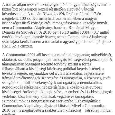
A román állam részéről az országban élő magyar közösség számára
biztosított pénzalapok kezelését illetően alapvető változás
következett be. A román
Hivatalos
Közlöny
ben február 17-én
megjelent, 100 sz. Kormányhatározat értelmében a magyar
kisebbséget illető költségvetési támogatásoknak a kezelője immár
nem a Communitas Alapítvány, hanem a Romániai Magyar
Demokrata Szövetség. A 2010-ben 15,18 millió RON-t (3,7 millió
eurót) kitevő igen komoly összeg nem a Communitas Alapítvány
számlájára kerül, hanem a romániai magyarság parlamenti pártja, az
RMDSZ a címzett.
A Communitas 2001-től kezelte a romániai magyarság művelődését,
oktatását, szociális programjait támogató költségvetési pénzalapot. A
támogatásnak jogalapot teremtő törvény szerint a forrás
felhasználható a kisebbségi közösség politikai képviseletének a
tevékenységére, ugyanakkor cél a civil társadalom fejlesztésére
irányuló tevékenységek szervezése és támogatása, a közösség javát
szolgáló kulturális tevékenységek támogatása, a demokratikus
gondolkodás értékeinek népszerűsítése, a közép-kelet-európai
kisebbségek örökségének megőrzése, az emberi és kisebbségi jogok
védelme, közvélemény-kutatások végzése és támogatása,
szimpóziumok és kongresszusok szervezése. Ezt szolgálták a
Communitas Alapítvány pályázati kiírásai. Mivel a Communitas
2010-ben is meghirdette a szaktestületi kiírásokat – látszólag minden
rendben.