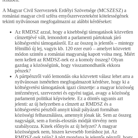
A Magyar Civil Szervezetek Erdélyi Szövetsége (MCSZESZ) a
romániai magyar civil szféra ernyőszervezeteként kötelességének
tekinti nyilvánosan megfogalmazni az alábbi kérdéseket:
Az RMDSZ azzal, hogy a kisebbségi támogatások közvetlen
címzettjévé vált, lemondott a parlamenti pártoknak járó
költségvetési támogatásról. Ez az összeg is jelentős – mintegy
félmillió új lej, vagyis kb. 120 ezer euró – amelyet közvetett
módon szintén a romániai magyarság kapott volna meg. Miért
nem kellett az RMDSZ-nek ez a komoly összeg? Olyan
gazdag a közösségünk, hogy visszamondhatók ekkora
pénzek?
A pártpénzről való lemondás oka közvetett válasz lehet arra a
nyilvánosan ismételten megfogalmazott kérdésre, hogy ki a
költségvetési támogatások igazi címzettje: a magyar közösség
intézményei, szervezetei és egyéni tagjai, avagy a közösség
parlamenti politikai képviselete. Ez a döntés ugyanis azt
jelenti: az új helyzetben a címzett az RMDSZ és a
költségvetési pénzből annyit kínál pályázati formában
közösségi felhasználásra, amennyit jónak lát. Sem az összeg
nagyságát, sem a forrás-elosztás módját törvény nem
szabályozza. Kinek előnyös az új helyzet? A magyar
közösségnek nem, hiszen kevesebb forráshoz jut. Az
RMDSZ-nek talán? Azért mondana le jelentős pénzről, hogy