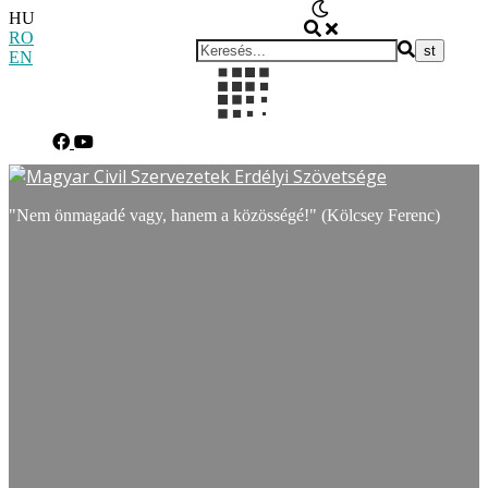
HU
RO
EN
"Nem önmagadé vagy, hanem a közösségé!" (Kölcsey Ferenc)