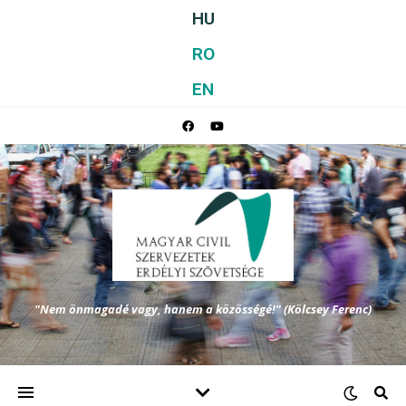
HU
RO
EN
"Nem önmagadé vagy, hanem a közösségé!" (Kölcsey Ferenc)