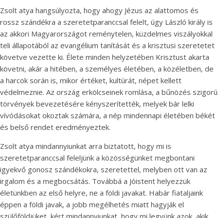
Zsolt atya hangsúlyozta, hogy ahogy Jézus az alattomos és
rossz szándékra a szeretetparanccsal felelt, úgy László király is
az akkori Magyarországot reménytelen, küzdelmes viszályokkal
teli állapotából az evangélium tanítását és a krisztusi szeretetet
követve vezette ki. Élete minden helyzetében Krisztust akarta
követni, akár a hitében, a személyes életében, a közéletben, de
a harcok során is, mikor értéket, kultúrát, népet kellett
védelmeznie. Az ország erkölcseinek romlása, a bűnözés szigorú
törvények bevezetésére kényszerítették, melyek bár lelki
vívódásokat okoztak számára, a nép mindennapi életében békét
és belső rendet eredményeztek.
Zsolt atya mindannyiunkat arra biztatott, hogy mi is
szeretetparanccsal feleljünk a közösségünket megbontani
igyekvő gonosz szándékokra, szeretettel, melyben ott van az
irgalom és a megbocsátás. Továbbá a Jóistent helyezzük
életünkben az első helyre, ne a földi javakat. Habár fiataljaink
éppen a földi javak, a jobb megélhetés miatt hagyják el
szülőföldjüket, kért mindannyiunkat, hogy mi legyünk azok, akik