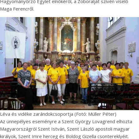
Hagyományőrző Egylet elnökéről, a Zoboralját szívén viselő
Maga Ferencről.
Léva és vidéke zarándokcsoportja (Fotó: Müller Péter)
Az ünnepélyes eseményre a Szent György Lovagrend elhozta
Magyarországról Szent István, Szent László apostoli magyar
királyok, Szent Imre herceg és Boldog Gizella csontereklyéit.