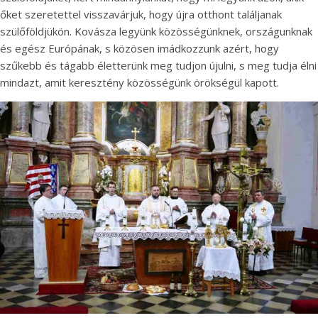
őket szeretettel visszavárjuk, hogy újra otthont találjanak
szülőföldjükön. Kovásza legyünk közösségünknek, országunknak
és egész Európának, s közösen imádkozzunk azért, hogy
szűkebb és tágabb életterünk meg tudjon újulni, s meg tudja élni
mindazt, amit keresztény közösségünk örökségül kapott.