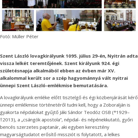
Fotó: Müller Péter
Szent László lovagkirályunk 1095. július 29-én, Nyitrán adta
vissza lelkét teremtőjének. Szent királyunk 924. égi
születésnapja alkalmából ebben az évben már XV.
alkalommal került sor a szép hagyománnyá vált nyitrai
ünnepi Szent László-emlékmise bemutatására.
A lovagkirályunk emléke előtt tisztelgő és égi közbenjárását kérő
ünnepi emlékmise történetéről tudni kell, hogy a Zoboralján is
gyakorta népdalokat gyűjtő Jáki Sándor Teodóz OSB (*1929–
†2013), a „csángók apostola”, népdal- és népénekkutató, győri
bencés szerzetes paptanár, aki egyben keresztény
magyarságtudatot erősítő missziót is folytatott, a lelkes