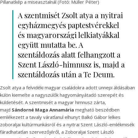
Pillanatkép a miseasztalnál (Fotó: Müller Péter)
A szentmisét Zsolt atya a nyitrai
egyházmegyés paptestvérekkel
és magyarországi lelkiatyákkal
együtt mutatta be. A
szentáldozás alatt felhangzott a
Szent László-himnusz is, majd a
szentáldozás után a Te Deum.
Zsolt atya a felvidéki magyar családokra adott ünnepi áldásában
külön kiemelte a nagyszülők hagyományátadó szerepét és
küldetését. A szentmisét a magyar himnusz zárta,
majd
Sándorné Maga Annamária
megható beszédben
emlékezett a tavaly váratlanul elhunyt Balkó Gábor lelkes
zoboraljai kultúrmunkásról és a nyitrai Szent László-emlékmisék
fáradhatatlan szervezőjéről, a Zoboraljai Szent László