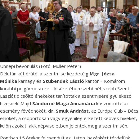
Ünnepi bevonulás (Fotó: Müller Péter)
Délután két órától a szentmise kezdetéig
Mgr. Józsa
Mónika
karnagy és
Stubendek László
kántor – Komárom
korábbi polgármestere – kíséretében szebbnél-szebb Szent
Lászlót dicsőítő énekeket tanítottak a szentmisére gyülekező
híveknek. Majd
Sándorné Maga Annamária
köszöntötte az
esemény fővédnökét,
dr. Smuk Andrást,
az Európa Club – Bécs
elnökét, a csoportosan vagy egyénileg érkezett kedves híveket,
külön azokat, akik népviseletben jelentek meg a szentmisén.
Pontban 15 órakor felcsendült az „Isten, hazánkért térdelünk