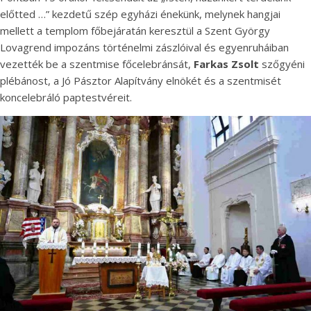
előtted …” kezdetű szép egyházi énekünk, melynek hangjai
mellett a templom főbejáratán keresztül a Szent György
Lovagrend impozáns történelmi zászlóival és egyenruháiban
vezették be a szentmise főcelebránsát,
Farkas Zsolt
szőgyéni
plébánost, a Jó Pásztor Alapítvány elnökét és a szentmisét
koncelebráló paptestvéreit.