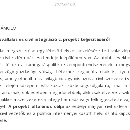
2013.04.09.
SZÁMOLÓ
vállalás és civil integráció c. projekt teljesítéséről
slat megszületése egy létező helyzet kezelésére tett válaszlép
 civil szféra pár esztendeje leépülőben van. Az utóbbi években
két fő oka a támogatáspolitika szempontrendszerének a megv
nzügy-gazdasági válság. Léteznek regionális okok is, ilye
, amely elindult a civil világban. Ugyanis azok a civil szervezeti 
 elején-közepén vállalkoztak közösségszolgálatra, ma 
tartoznak, sok esetben még idősebbek, akik csak elvétve viszik
nakkor a szervezetek mintegy harmada vagy felfüggesztette va
gét.
A projekt általános célja
az erdélyi magyar civil szféra
 civil vezetők és a politika intézményei közötti helyi szintű kapcs
ése.