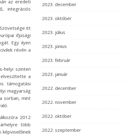
kán az eredeti
2023. december
, integrációs
2023. október
 Szövetsége itt
2023. július
rópai ifjúsági
gát. Egy ilyen
2023. június
ivilek révén a
2023. február
-helyi szinten
2023. január
elveszítette a
os támogatási
2022. december
élyi magyarság
a sorban, mint
2022. november
aló.
2022. október
lálkozóra 2012
árhelyre több
2022. szeptember
k képviselőinek