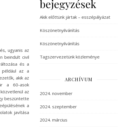
bejegyzések
Akik előttünk jártak – esszépályázat
Köszönetnyilvánítás
Köszönetnyilvánítás
és, ugyanis az
Tagszervezetünk közleménye
 beindult civil
áltozása és a
n például az a
vezetők, akik az
ARCHÍVUM
már a 60-asok
 közvetlenül az
2024. november
gy beszüntette
 leépülésének a
2024. szeptember
olatok javítása
2024. március