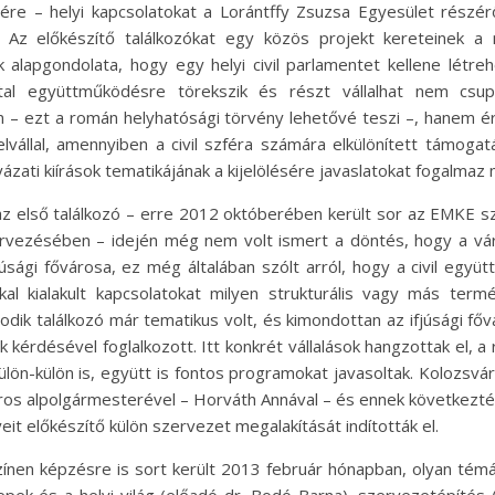
re – helyi kapcsolatokat a Lorántffy Zsuzsa Egyesület részér
. Az előkészítő találkozókat egy közös projekt kereteinek 
 alapgondolata, hogy egy helyi civil parlamentet kellene létre
tal együttműködésre törekszik és részt vállalhat nem csu
n – ezt a román helyhatósági törvény lehetővé teszi –, hanem ér
felvállal, amennyiben a civil szféra számára elkülönített támoga
ázati kiírások tematikájának a kijelölésére javaslatokat fogalmaz
az első találkozó – erre 2012 októberében került sor az EMKE s
vezésében – idején még nem volt ismert a döntés, hogy a vá
úsági fővárosa, ez még általában szólt arról, hogy a civil egy
kal kialakult kapcsolatokat milyen strukturális vagy más ter
sodik találkozó már tematikus volt, és kimondottan az ifjúsági fő
 kérdésével foglalkozott. Itt konkrét vállalások hangzottak el, a r
lön-külön is, együtt is fontos programokat javasoltak. Kolozsvárt
város alpolgármesterével – Horváth Annával – és ennek következt
it előkészítő külön szervezet megalakítását indították el.
zínen képzésre is sort került 2013 február hónapban, olyan témá