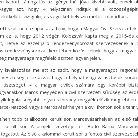
én kapott támogatás az igényeltnél jóval kisebb volt, ennek o
 vagyis azt, hogy 4 helyszínen indítjuk el a közösségépítő
elül kellett vizsgálni, és végül két helyszín mellett maradtunk.
ett szólt nem csupán az a tény, hogy a Magyar Civil Szervezetek
m az is, hogy 2012 végén Kolozsvár kapta meg a 2015-ös eu
ust, illetve az ezzel járó rendezvénysorozat szervezésének a jo
tos rendezvénysorozat keretében közös célunk, hogy a magyar c
ség magyarsága megfelelő szinten legyen jelen.
y kiválasztása mellett az szólt, hogy a magyarságot regionális
s veszteség érte azzal, hogy a helyhatósági választások során 
i tisztséget – a magyar civilek számára egy korábbi bizt
Ugyanakkor Maros megyében a civil szervezeti sűrűség az erd
yik legalacsonyabb, olyan szórvány megyék előzik meg ebben 
ce-Naszód. Vagyis Marosvásárhelyen a civil fronton sok a tenniv
zínen több találkozóra került sor. Marosvásárhelyen az első ta
 került sor. A projekt vezetője, dr. Bodó Barna Marosvás
átogatott. Az első alkalommal került sor a fontos civil szervezete