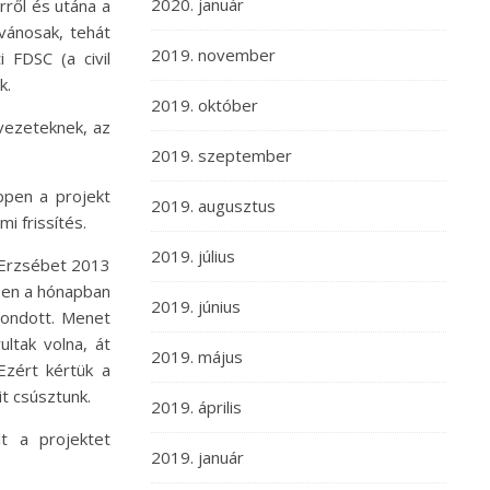
2020. január
rről és utána a
lvánosak, tehát
2019. november
 FDSC (a civil
k.
2019. október
rvezeteknek, az
2019. szeptember
ppen a projekt
2019. augusztus
i frissítés.
2019. július
 Erzsébet 2013
bben a hónapban
2019. június
mondott. Menet
ltak volna, át
2019. május
Ezért kértük a
t csúsztunk.
2019. április
lt a projektet
2019. január