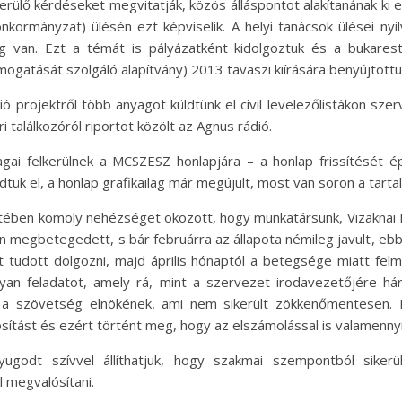
erülő kérdéseket megvitatják, közös álláspontot alakítanának ki e
önkormányzat) ülésén ezt képviselik. A helyi tanácsok ülései nyi
g van. Ezt a témát is pályázatként kidolgoztuk és a bukaresti
ogatását szolgáló alapítvány) 2013 tavaszi kiírására benyújtottu
áció projektről több anyagot küldtünk el civil levelezőlistákon sze
i találkozóról riportot közölt az Agnus rádió.
agai felkerülnek a MCSZESZ honlapjára – a honlap frissítését é
tük el, a honlap grafikailag már megújult, most van soron a tartalm
etében komoly nehézséget okozott, hogy munkatársunk, Vizaknai
n megbetegedett, s bár februárra az állapota némileg javult, e
t tudott dolgozni, majd április hónaptól a betegsége miatt fel
yan feladatot, amely rá, mint a szervezet irodavezetőjére háru
e a szövetség elnökének, ami nem sikerült zökkenőmentesen. 
ítást és ezért történt meg, hogy az elszámolással is valamennyi
ugodt szívvel állíthatjuk, hogy szakmai szempontból sikerü
 megvalósítani.