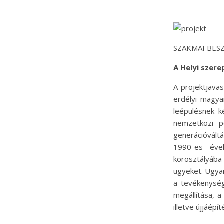
SZAKMAI BE
A Helyi szerep
A projektjava
erdélyi magyar
leépülésnek 
nemzetközi pé
generációváltás
1990-es évek
korosztályába 
ügyeket. Ugya
a tevékenysé
megállítása, a
illetve újjáépít