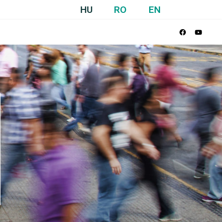
HU
RO
EN