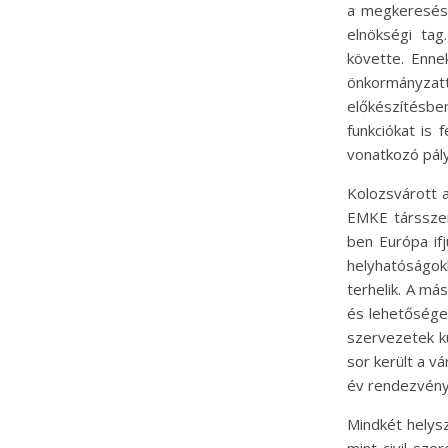
a megkeresésé
elnökségi tag
követte. Ennek
önkormányzat
előkészítésbe
funkciókat is 
vonatkozó pály
Kolozsvárott 
EMKE társszer
ben Európa ifj
helyhatóságok
terhelik. A má
és lehetőségek
szervezetek kü
sor került a 
év rendezvénye
Mindkét helys