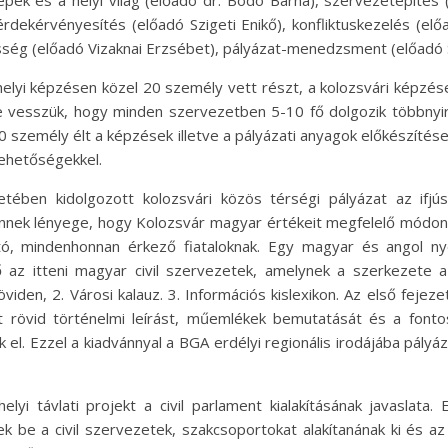
repek és a helyi világ (előadó dr. Bodó Barna), szervezetépítés
 érdekérvényesítés (előadó Szigeti Enikő), konfliktuskezelés (e
esség (előadó Vizaknai Erzsébet), pályázat-menedzsment (előadó 
elyi képzésen közel 20 személy vett részt, a kolozsvári képzése
 vesszük, hogy minden szervezetben 5-10 fő dolgozik többnyi
0 személy élt a képzések illetve a pályázati anyagok előkészítés
lehetőségekkel.
etében kidolgozott kolozsvári közös térségi pályázat az ifjús
Ennek lényege, hogy Kolozsvár magyar értékeit megfelelő módon 
tó, mindenhonnan érkező fiataloknak. Egy magyar és angol ny
ő az itteni magyar civil szervezetek, amelynek a szerkezete a
öviden, 2. Városi kalauz. 3. Információs kislexikon. Az első feje
tt rövid történelmi leírást, műemlékek bemutatását és a font
ik el. Ezzel a kiadvánnyal a BGA erdélyi regionális irodájába pályá
lyi távlati projekt a civil parlament kialakításának javaslata
ek be a civil szervezetek, szakcsoportokat alakítanának ki és a