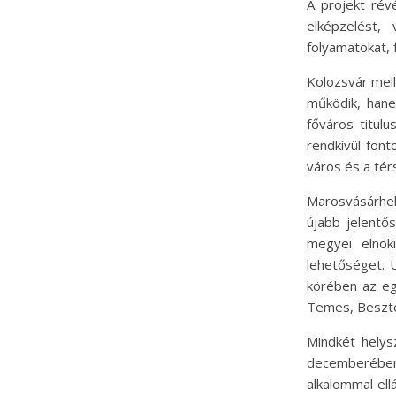
A projekt rév
elképzelést,
folyamatokat, f
Kolozsvár mell
működik, hane
főváros titul
rendkívül fon
város és a tér
Marosvásárhel
újabb jelentő
megyei elnök
lehetőséget. 
körében az eg
Temes, Beszter
Mindkét helys
decemberében
alkalommal ell