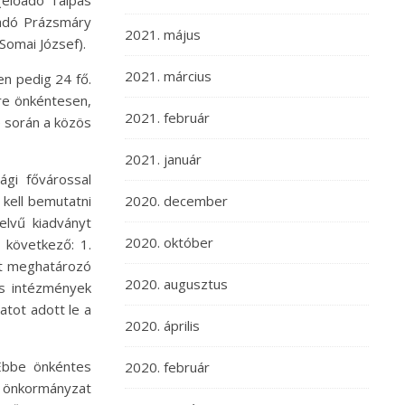
 (előadó Talpas
lőadó Prázsmáry
2021. május
Somai József).
2021. március
n pedig 24 fő.
re önkéntesen,
2021. február
e során a közös
2021. január
ági fővárossal
kell bemutatni
2020. december
elvű kiadványt
2020. október
 következő: 1.
zet meghatározó
2020. augusztus
os intézmények
zatot adott le a
2020. április
. Ebbe önkéntes
2020. február
z önkormányzat