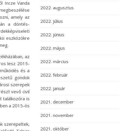
ől Incze Vanda
2022. augusztus
a megbeszélése
hozni, amely az
2022. július
pán a döntés-
dekképviseleti
2022. június
tási eszközökre
 meg.
2022. május
zékházában, az
2022. március
ros lesz 2015-
üttműködés és a
2022. február
mészetű gondok
városi szerepek
2022. január
észt vevő civil
 találkozóra is
2021. december
ében a 2015-ös
2021. november
k szerepeltek,
2021. október