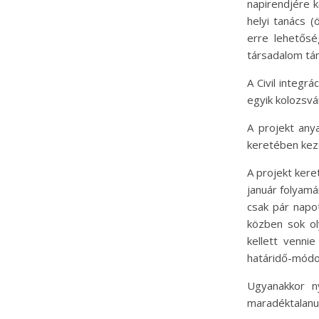
napirendjére k
helyi tanács (
erre lehetősé
társadalom tám
A Civil integr
egyik kolozsvár
A projekt any
keretében kezd
A projekt ker
január folyamá
csak pár napo
közben sok ol
kellett venni
határidő-módos
Ugyanakkor ny
maradéktalanul