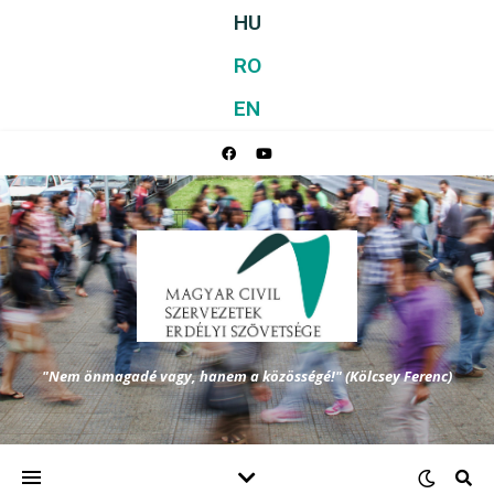
HU
RO
EN
"Nem önmagadé vagy, hanem a közösségé!" (Kölcsey Ferenc)