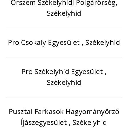
Őrszem Székelyhídi Polgárőrség,
Székelyhíd
Pro Csokaly Egyesület , Székelyhíd
Pro Székelyhíd Egyesület ,
Székelyhíd
Pusztai Farkasok Hagyományörző
Íjászegyesület , Székelyhíd