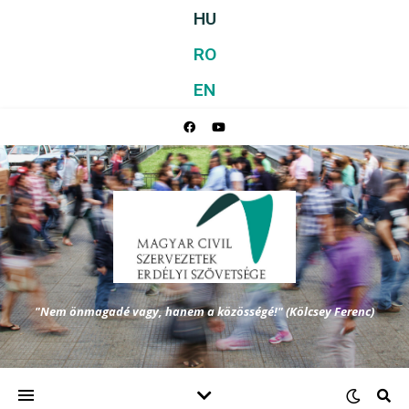
HU
RO
EN
"Nem önmagadé vagy, hanem a közösségé!" (Kölcsey Ferenc)