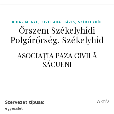
,
,
BIHAR MEGYE
CIVIL ADATBÁZIS
SZÉKELYHÍD
Őrszem Székelyhídi
Polgárőrség, Székelyhíd
ASOCIAŢIA PAZA CIVILĂ
SĂCUENI
Aktív
Szervezet típusa:
egyesület