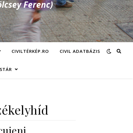
lcsey Ferenc)
CIVILTÉRKÉP.RO
CIVIL ADATBÁZIS
ÁSTÁR
zékelyhíd
cuieni