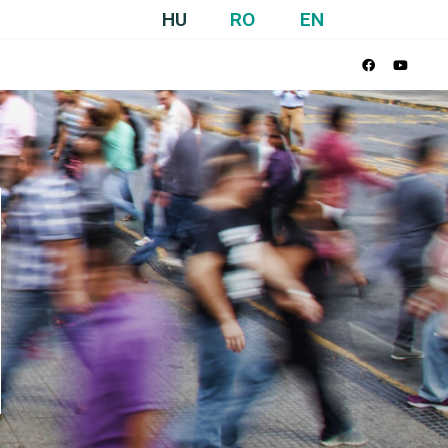
HU
RO
EN