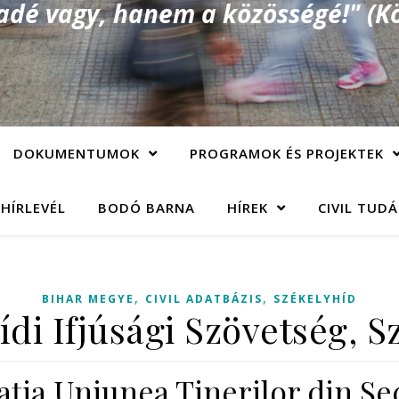
é vagy, hanem a közösségé!" (Kö
DOKUMENTUMOK
PROGRAMOK ÉS PROJEKTEK
 HÍRLEVÉL
BODÓ BARNA
HÍREK
CIVIL TUD
,
,
BIHAR MEGYE
CIVIL ADATBÁZIS
SZÉKELYHÍD
ídi Ifjúsági Szövetség, S
aţia Uniunea Tinerilor din Se