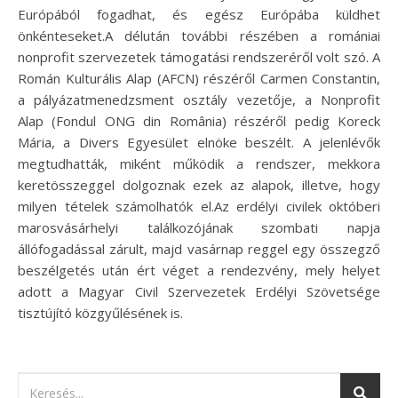
Európából fogadhat, és egész Európába küldhet
önkénteseket.A délután további részében a romániai
nonprofit szervezetek támogatási rendszeréről volt szó. A
Román Kulturális Alap (AFCN) részéről Carmen Constantin,
a pályázatmenedzsment osztály vezetője, a Nonprofit
Alap (Fondul ONG din România) részéről pedig Koreck
Mária, a Divers Egyesület elnöke beszélt. A jelenlévők
megtudhatták, miként működik a rendszer, mekkora
keretösszeggel dolgoznak ezek az alapok, illetve, hogy
milyen tételek számolhatók el.Az erdélyi civilek októberi
marosvásárhelyi találkozójának szombati napja
állófogadással zárult, majd vasárnap reggel egy összegző
beszélgetés után ért véget a rendezvény, mely helyet
adott a Magyar Civil Szervezetek Erdélyi Szövetsége
tisztújító közgyűlésének is.