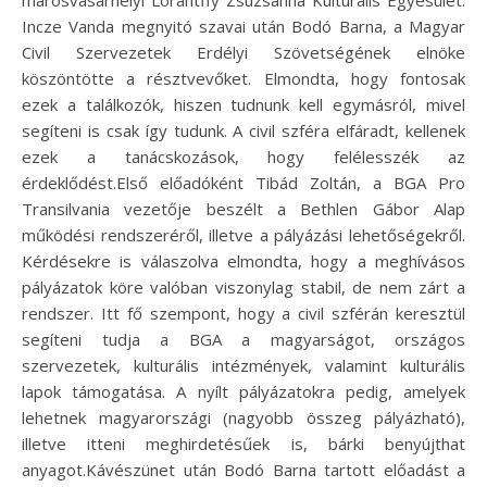
marosvásárhelyi Lorántffy Zsuzsanna Kulturális Egyesület.
Incze Vanda megnyitó szavai után Bodó Barna, a Magyar
Civil Szervezetek Erdélyi Szövetségének elnöke
köszöntötte a résztvevőket. Elmondta, hogy fontosak
ezek a találkozók, hiszen tudnunk kell egymásról, mivel
segíteni is csak így tudunk. A civil szféra elfáradt, kellenek
ezek a tanácskozások, hogy felélesszék az
érdeklődést.Első előadóként Tibád Zoltán, a BGA Pro
Transilvania vezetője beszélt a Bethlen Gábor Alap
működési rendszeréről, illetve a pályázási lehetőségekről.
Kérdésekre is válaszolva elmondta, hogy a meghívásos
pályázatok köre valóban viszonylag stabil, de nem zárt a
rendszer. Itt fő szempont, hogy a civil szférán keresztül
segíteni tudja a BGA a magyarságot, országos
szervezetek, kulturális intézmények, valamint kulturális
lapok támogatása. A nyílt pályázatokra pedig, amelyek
lehetnek magyarországi (nagyobb összeg pályázható),
illetve itteni meghirdetésűek is, bárki benyújthat
anyagot.Kávészünet után Bodó Barna tartott előadást a