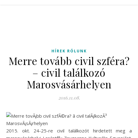
HÍREK RÓLUNK
Merre tovább civil szféra?
– civil találkozó
Marosvásárhelyen
2016.11.08.
2015. okt. 24-25-re civil találkozót hirdetett meg a