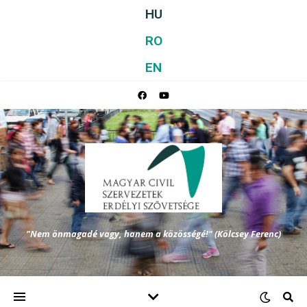
HU
RO
EN
"Nem önmagadé vagy, hanem a közösségé!" (Kölcsey Ferenc)