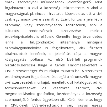
civilek szórványbeli működésének jelentőségéről. Mint
fogalmazott: a civil a közösség lelkiismerete, s ahol a
magyarságnak pl. nincsen hivatalos képviselete, ott a civil
csak egy másik civilre számíthat. Ezért fontos a jelenlét a
szórvány, vagy szórványosodó területeken, ahol a
kulturális rendezvények szervezése mellett
érdekképviseletet is ellátnak. Kiemelte, hogy örvendetes
lenne a falugondnokok intézménye mintájára
szórványgondnokokat is foglalkoztatni, akik fizetett
alkalmazottak lennének, s jelenlétük célja a magyar
közigazgatás pótlása. Az első kísérleti programok
biztatóak.Bereczki Kinga a Civilek Háromszékértért –
CIVEK szövetséget és munkáját mutatta be. A szervezet
eredményesen fogja össze és segíti a háromszéki magyar
civil szervezetek munkáját, emellett civil katalógust ad ki,
termékkiállításokat és vásárokat szervez, civil
megmozdulásokat (petíciókat) kezdeményez a közösség
szempontjából fontos ügyekben stb. Külön kiemelte, hogy
a CIVEK-nek EVS-akkreditációja van, vagyis egész