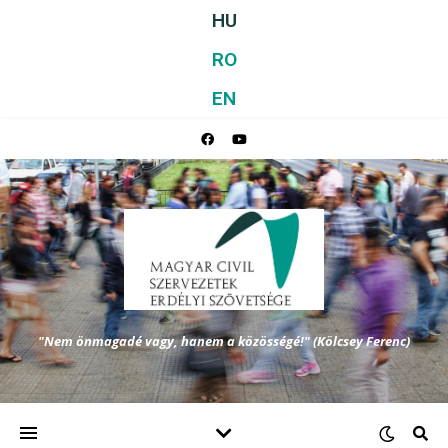
HU
RO
EN
"Nem önmagadé vagy, hanem a közösségé!" (Kölcsey Ferenc)