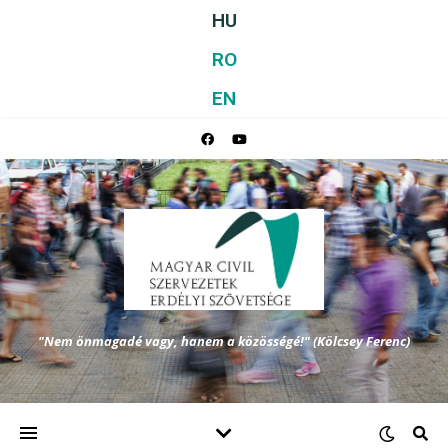
HU
RO
EN
"Nem önmagadé vagy, hanem a közösségé!" (Kölcsey Ferenc)