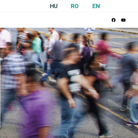
HU
RO
EN