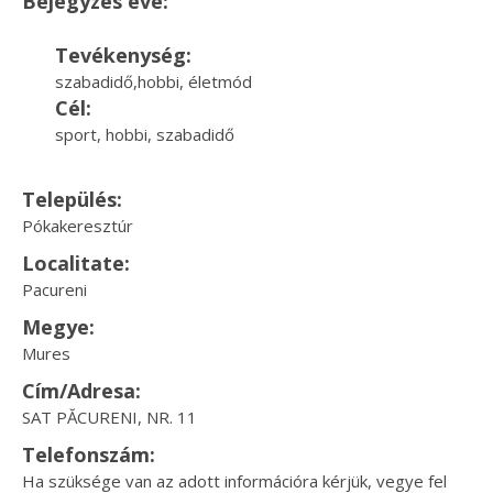
Bejegyzés éve:
Tevékenység:
szabadidő,hobbi, életmód
Cél:
sport, hobbi, szabadidő
Település:
Pókakeresztúr
Localitate:
Pacureni
Megye:
Mures
Cím/Adresa:
SAT PĂCURENI, NR. 11
Telefonszám:
Ha szüksége van az adott információra kérjük, vegye fel