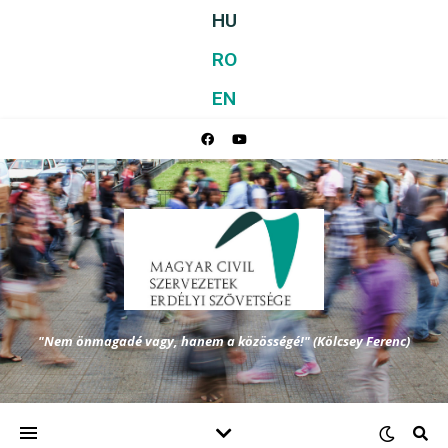
HU
RO
EN
"Nem önmagadé vagy, hanem a közösségé!" (Kölcsey Ferenc)