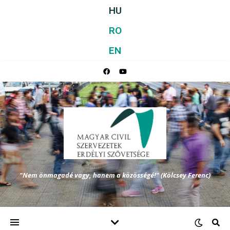
HU
RO
EN
"Nem önmagadé vagy, hanem a közösségé!" (Kölcsey Ferenc)