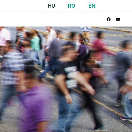
HU
RO
EN