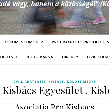
é vagy, hanem a közösségé!" (Kö
DOKUMENTUMOK
PROGRAMOK ÉS PROJEKTEK
 HÍRLEVÉL
BODÓ BARNA
HÍREK
CIVIL TUD
,
,
CIVIL ADATBÁZIS
KISBÁCS
KOLOZS MEGYE
 Kisbács Egyesület , Kis
Asociaţia Pro Kisbacs