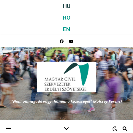
HU
RO
EN
"Nem önmagadé vagy, hanem a közösségé!" (Kölcsey Ferenc)