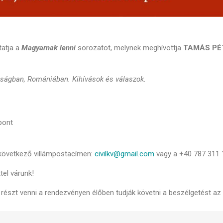
tatja a
Magyarnak lenni
sorozatot, melynek meghívottja
TAMÁS PÉ
ságban, Romániában. Kihívások és válaszok.
pont
 következő villámpostacímen:
civilkv@gmail.com
vagy a +40 787 311 
el várunk!
részt venni a rendezvényen élőben tudják követni a beszélgetést a