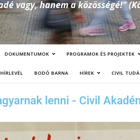
é vagy, hanem a közösségé!" (Kö
DOKUMENTUMOK
PROGRAMOK ÉS PROJEKTEK
 HÍRLEVÉL
BODÓ BARNA
HÍREK
CIVIL TUD
gyarnak lenni - Civil Akadé