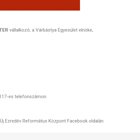
TER
vállalkozó, a Várbástya Egyesület elnöke,
117-es telefonszámon.
z Új Ezredév Református Központ Facebook oldalán.