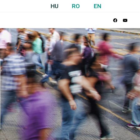
HU
RO
EN