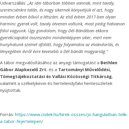
Udvarszállás:
„Az idei táborban többen vannak, mint tavaly,
szerencsénkre talán, és nagy sikernek könyveljük el azt, hogy
minden évben bővül a létszám. Az első évben 2017-ben olyan
harminc gyerek volt, tavaly ötvenen voltunk, most pedig hatvanon
fölül vagyunk. Úgy gondolom, hogy Dél-Bánátban ekkora
gyerekcsapatot összeszedni mindenképpen siker, mert nem
hunyhatunk szemet afölött, hogy folyamatos az elvándorlás, és
lényegében évről évre kevesebb a Dél-bánáti magyarság.”
A tábor megvalósításához az anyagi támogatást a
Bethlen
Gábor Alapkezelő Zrt.
és a
Tartományi Művelődési,
Tömegtájékoztatási és Vallási Közösségi Titkárság
,
valamint a székelykevei és hertelendyfalvi hentesüzletek
nyújtottak.
Forrás:
https://www.civilek.hu/hirek-osszes/jo-hangulatban-telik-
a-tabor-fejertelepen/