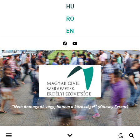
HU
RO
EN
"Nem önmagadé vagy, hanem a közösségé!" (Kölcsey Ferenc)