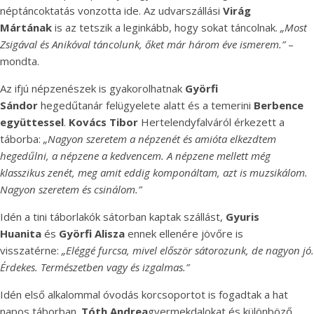
néptáncoktatás vonzotta ide. Az udvarszállási
Virág
Mártának
is az tetszik a leginkább, hogy sokat táncolnak.
„Most
Zsigával és Anikóval táncolunk, őket már három éve ismerem.”
–
mondta.
Az ifjú népzenészek is gyakorolhatnak
Györfi
Sándor
hegedűtanár felügyelete alatt és a temerini
Berbence
együttessel
.
Kovács Tibor
Hertelendyfalváról érkezett a
táborba:
„Nagyon szeretem a népzenét és amióta elkezdtem
hegedűlni, a népzene a kedvencem. A népzene mellett még
klasszikus zenét, meg amit eddig komponáltam, azt is muzsikálom.
Nagyon szeretem és csinálom.”
Idén a tini táborlakók sátorban kaptak szállást,
Gyuris
Huanita
és
Györfi Alisza
ennek ellenére jövőre is
visszatérne:
„Eléggé furcsa, mivel először sátorozunk, de nagyon jó.
Érdekes. Természetben vagy és izgalmas.”
Idén első alkalommal óvodás korcsoportot is fogadtak a hat
napos táborban.
Tóth Andrea
gyermekdalokat és különböző