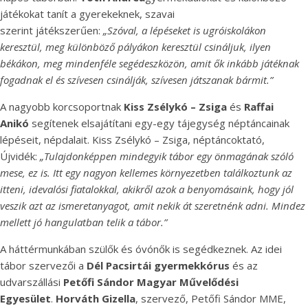
játékokat tanít a gyerekeknek, szavai
szerint játékszerűen:
„Szóval, a lépéseket is ugróiskolákon
keresztül, meg különböző pályákon keresztül csináljuk, ilyen
békákon, meg mindenféle segédeszközön, amit ők inkább játéknak
fogadnak el és szívesen csinálják, szívesen játszanak bármit.”
A nagyobb korcsoportnak
Kiss Zsélykó
– Zsiga
és
Raffai
Anikó
segítenek elsajátítani egy-egy tájegység néptáncainak
lépéseit, népdalait. Kiss Zsélykó – Zsiga, néptáncoktató,
Újvidék:
„Tulajdonképpen mindegyik tábor egy önmagának szóló
mese, ez is. Itt egy nagyon kellemes környezetben találkoztunk az
itteni, idevalósi fiatalokkal, akikről azok a benyomásaink, hogy jól
veszik azt az ismeretanyagot, amit nekik át szeretnénk adni. Mindez
mellett jó hangulatban telik a tábor.”
A háttérmunkában szülők és óvónők is segédkeznek. Az idei
tábor szervezői a
Dél Pacsirtái gyermekkórus
és az
udvarszállási
Petőfi Sándor Magyar Művelődési
Egyesület
.
Horváth Gizella
, szervező, Petőfi Sándor MME,