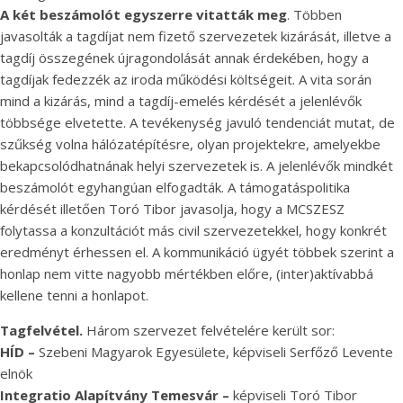
A két beszámolót egyszerre vitatták meg
. Többen
javasolták a tagdíjat nem fizető szervezetek kizárását, illetve a
tagdíj összegének újragondolását annak érdekében, hogy a
tagdíjak fedezzék az iroda működési költségeit. A vita során
mind a kizárás, mind a tagdíj-emelés kérdését a jelenlévők
többsége elvetette. A tevékenység javuló tendenciát mutat, de
szűkség volna hálózatépítésre, olyan projektekre, amelyekbe
bekapcsolódhatnának helyi szervezetek is. A jelenlévők mindkét
beszámolót egyhangúan elfogadták. A támogatáspolitika
kérdését illetően Toró Tibor javasolja, hogy a MCSZESZ
folytassa a konzultációt más civil szervezetekkel, hogy konkrét
eredményt érhessen el. A kommunikáció ügyét többek szerint a
honlap nem vitte nagyobb mértékben előre, (inter)aktívabbá
kellene tenni a honlapot.
Tagfelvétel.
Három szervezet felvételére került sor:
HÍD –
Szebeni Magyarok Egyesülete, képviseli Serfőző Levente
elnök
Integratio Alapítvány Temesvár –
képviseli Toró Tibor