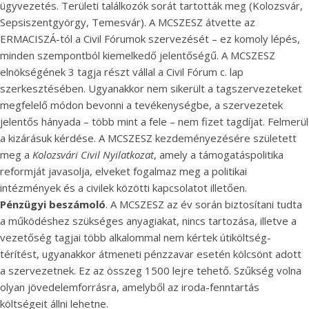
ügyvezetés. Területi találkozók sorát tartották meg (Kolozsvár,
Sepsiszentgyörgy, Temesvár). A MCSZESZ átvette az
ERMACISZÁ-tól a Civil Fórumok szervezését – ez komoly lépés,
minden szempontból kiemelkedő jelentőségű. A MCSZESZ
elnökségének 3 tagja részt vállal a Civil Fórum c. lap
szerkesztésében. Ugyanakkor nem sikerült a tagszervezeteket
megfelelő módon bevonni a tevékenységbe, a szervezetek
jelentős hányada – több mint a fele – nem fizet tagdíjat. Felmerül
a kizárásuk kérdése. A MCSZESZ kezdeményezésére született
meg a
Kolozsvári Civil Nyilatkozat
, amely a támogatáspolitika
reformját javasolja, elveket fogalmaz meg a politikai
intézmények és a civilek közötti kapcsolatot illetően.
Pénzügyi beszámoló
. A MCSZESZ az év során biztosítani tudta
a működéshez szükséges anyagiakat, nincs tartozása, illetve a
vezetőség tagjai több alkalommal nem kértek útiköltség-
térítést, ugyanakkor átmeneti pénzzavar esetén kölcsönt adott
a szervezetnek. Ez az összeg 1500 lejre tehető. Szűkség volna
olyan jövedelemforrásra, amelyből az iroda-fenntartás
költségeit állni lehetne.