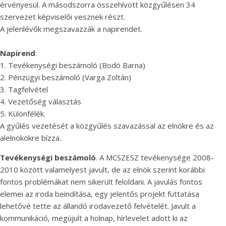
érvényesül. A másodszorra összehívott közgyűlésen 34
szervezet képviselői vesznek részt.
A jelenlévők megszavazzák a napirendet.
Napirend
:
1. Tevékenységi beszámoló (Bodó Barna)
2. Pénzügyi beszámoló (Varga Zoltán)
3. Tagfelvétel
4. Vezetőség választás
5. Különfélék.
A gyűlés vezetését a közgyűlés szavazással az elnökre és az
alelnökökre bízza.
Tevékenységi beszámoló
. A MCSZESZ tevékenysége 2008-
2010 között valamelyest javult, de az elnök szerint korábbi
fontos problémákat nem sikerült feloldani. A javulás fontos
elemei az iroda beindítása, egy jelentős projekt futtatása
lehetővé tette az állandó irodavezető felvételét. Javult a
kommunikáció, megújult a holnap, hírlevelet adott ki az