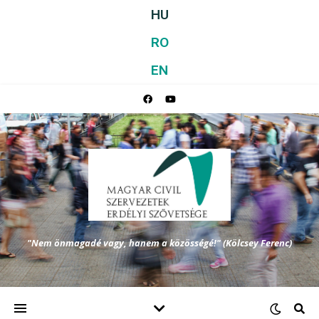
HU
RO
EN
"Nem önmagadé vagy, hanem a közösségé!" (Kölcsey Ferenc)