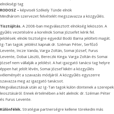
elnökségi tag
RODOSZ –
képviseli Székely Tünde elnök
Mindhárom szervezet felvételét megszavazza a közgyűlés.
Tisztújítás.
A 2008-ban megválasztott elnökség leköszön. A
gyűlés vezetésére a korelnök Somai Józsefet kérik fel.
Jelölések: elnöki tisztségre egyedül Bodó Barna jelölteti magát.
Ig-Tan tagok: jelölést kapnak dr. Széman Péter, Serfőző
Levente, Incze Vanda, Varga Zoltán, Somai József, Furus
Levente, Dobai László, Bereczki Kinga. Varga Zoltán és Somai
József nem vállalják a jelölést. A hat igazgató tanácsi tag helyre
éppen hat jelölt lévén, Somai József kikéri a közgyűlés
véleményét a szavazás módjáról. A közgyűlés egyszerre
szavazza meg az igazgató tanácsot.
Megválasztásuk után az Ig-Tan tagok külön döntenek a szerepek
leosztásáról. Ennek értelmében a két alelnök: dr. Széman Péter
és Furus Levente.
Különfélék.
Stratégiai partnerségre kellene törekedni más