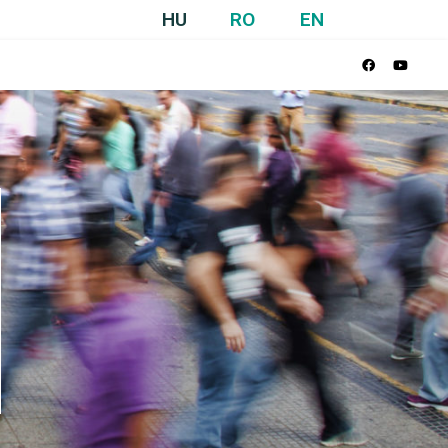
HU
RO
EN