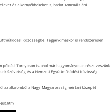
eket és a környékbelieket is, bárkit. Minimális árú
yüttműködési Közösségbe. Tagjaink máskor is rendszeresen
nem például Tornyoson is, ahol már hagyományosan részt veszünk
tozunk Szövetség és a Nemzeti Együttműködési Közösség
bből az alkalomból a Nagy-Magyarország mértani közepét
is).htm