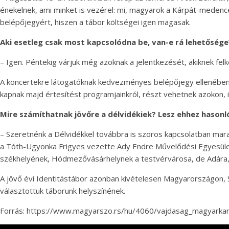
énekelnek, ami minket is vezérel: mi, magyarok a Kárpát-medencébe
belépőjegyért, hiszen a tábor költségei igen magasak.
Aki esetleg csak most kapcsolódna be, van-e rá lehetősége
– Igen. Péntekig várjuk még azoknak a jelentkezését, akiknek fel
A koncertekre látogatóknak kedvezményes belépőjegy ellenében
kapnak majd értesítést programjainkról, részt vehetnek azokon, i
Mire számíthatnak jövőre a délvidékiek? Lesz ehhez hason
– Szeretnénk a Délvidékkel továbbra is szoros kapcsolatban mar
a Tóth-Ugyonka Frigyes vezette Ady Endre Művelődési Egyesüle
székhelyének, Hódmezővásárhelynek a testvérvárosa, de Adára,
A jövő évi Identitástábor azonban kivételesen Magyarországon, 
választottuk táborunk helyszínének.
Forrás: https://www.magyarszo.rs/hu/4060/vajdasag_magyark