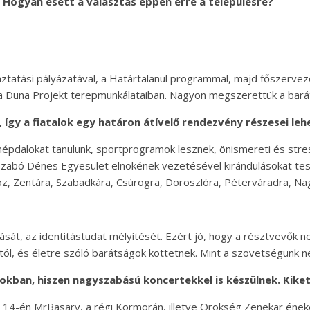
. Hogyan esett a választás éppen erre a településre?
ztatási pályázatával, a Határtalanul programmal, majd főszervező
k a Duna Projekt terepmunkálataiban. Nagyon megszerettük a baráts
 így a fiatalok egy határon átívelő rendezvény részesei le
pdalokat tanulunk, sportprogramok lesznek, önismereti és stressz
k, a Szabó Dénes Egyesület elnökének vezetésével kirándulásokat 
oz, Zentára, Szabadkára, Csúrogra, Doroszlóra, Péterváradra, N
sát, az identitástudat mélyítését. Ezért jó, hogy a résztvevők 
ól, és életre szóló barátságok köttetnek. Mint a szövetségünk n
kban, hiszen nagyszabású koncertekkel is készülnek. Kiket
14-én MrBasary, a régi Kormorán, illetve Örökség Zenekar énekese