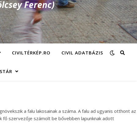
lcsey Ferenc)
CIVILTÉRKÉP.RO
CIVIL ADATBÁZIS
ÁSTÁR
övekszik a falu lakosainak a száma. A falu ad ugyanis otthont az
yik fő szervezője számolt be bővebben lapunknak adott