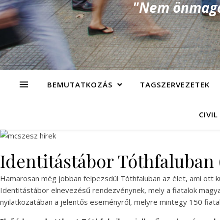
"Nem önmagad
BEMUTATKOZÁS
TAGSZERVEZETEK
CIVIL
Identitástábor Tóthfaluban (
Hamarosan még jobban felpezsdül Tóthfaluban az élet, ami ott kü
Identitástábor elnevezésű rendezvénynek, mely a fiatalok magya
nyilatkozatában a jelentős eseményről, melyre mintegy 150 fiatal