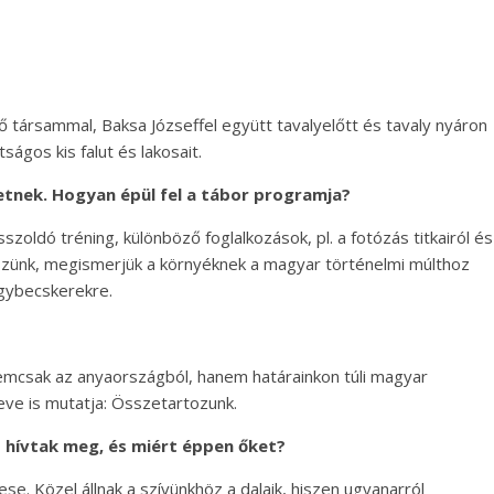
 társammal, Baksa Józseffel együtt tavalyelőtt és tavaly nyáron
ágos kis falut és lakosait.
hetnek. Hogyan épül fel a tábor programja?
oldó tréning, különböző foglalkozások, pl. a fotózás titkairól és
teszünk, megismerjük a környéknek a magyar történelmi múlthoz
agybecskerekre.
nemcsak az anyaországból, hanem határainkon túli magyar
eve is mutatja: Összetartozunk.
 hívtak meg, és miért éppen őket?
. Közel állnak a szívünkhöz a dalaik, hiszen ugyanarról