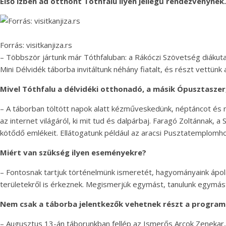
Első ízben ad otthont Tóthfalu ilyen jellegű rendezvénynek
Forrás: visitkanjiza.rs
– Többször jártunk már Tóthfaluban: a Rákóczi Szövetség diákuta
Mini Délvidék táborba invitáltunk néhány fiatalt, és részt vettün
Mivel Tóthfalu a délvidéki otthonadó, a másik Ópusztaszer,
– A táborban töltött napok alatt kézműveskedünk, néptáncot és né
az internet világáról, ki mit tud és dalpárbaj. Faragó Zoltánna
kötődő emlékeit. Ellátogatunk például az aracsi Pusztatemplomh
Miért van szükség ilyen eseményekre?
– Fontosnak tartjuk történelmünk ismeretét, hagyományaink ápolá
területekről is érkeznek. Megismerjük egymást, tanulunk egymást
Nem csak a táborba jelentkezők vehetnek részt a programo
– Augusztus 13-án táborunkban fellép az Ismerős Arcok Zenekar, 