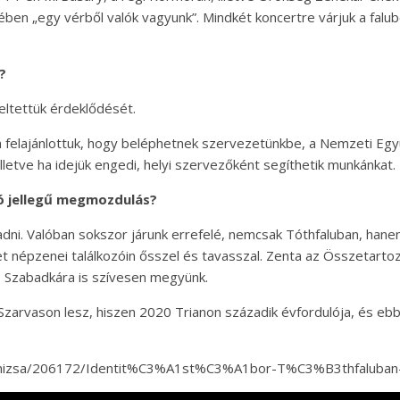
n „egy vérből valók vagyunk”. Mindkét koncertre várjuk a falubeli
?
keltettük érdeklődését.
 felajánlottuk, hogy beléphetnek szervezetünkbe, a Nemzeti Eg
lletve ha idejük engedi, helyi szervezőként segíthetik munkánkat.
ló jellegű megmozdulás?
adni. Valóban sokszor járunk errefelé, nemcsak Tóthfaluban, ha
t népzenei találkozóin ősszel és tavasszal. Zenta az Összetar
 Szabadkára is szívesen megyünk.
Szarvason lesz, hiszen 2020 Trianon századik évfordulója, és e
anizsa/206172/Identit%C3%A1st%C3%A1bor-T%C3%B3thfaluban-(