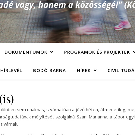
é vagy, hanem a közösségé!" (Kö
DOKUMENTUMOK
PROGRAMOK ÉS PROJEKTEK
 HÍRLEVÉL
BODÓ BARNA
HÍREK
CIVIL TUD
is)
lönben sem unalmas, s várhatóan a jövő héten, átmenetileg, megn
rságtudatának mélyítését szolgálná. Szani Marianna, a tábor eg
t várnak.