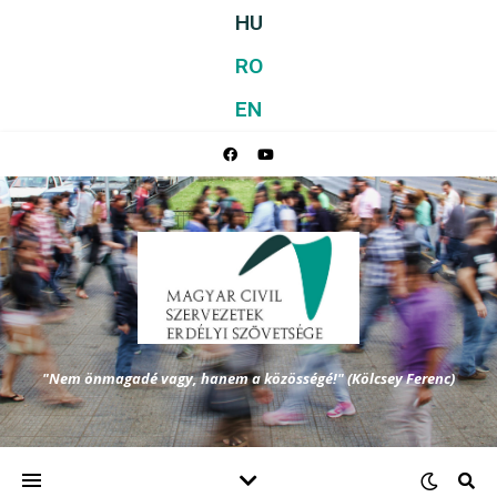
HU
RO
EN
"Nem önmagadé vagy, hanem a közösségé!" (Kölcsey Ferenc)