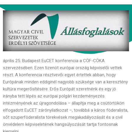
április 25. Budapest EuCET konferencia a CÖF-CÖKA
szervezésében. Ezen tizenöt európai ország képviselői vettek
részt. A konferencia résztvevői egyet értettek abban, hogy
Európának minden eddiginél nagyobb szüksége van a keresztény
kultúra megerősítésére. Erős Európát szeretnénk és egy jó
irányba tett lépés az európai polgári kezdeményezés
intézményének az újragondolása – állapítja meg a csütörtökön
elfogadott EuCET zárónyilatkozat –, továbbá a káros föderalista,
sőt szuperföderalista törekvések megakadályozását és a civil
önvédelem képviseletének hangsúlyozását tartja fontosnak
kiemelni.