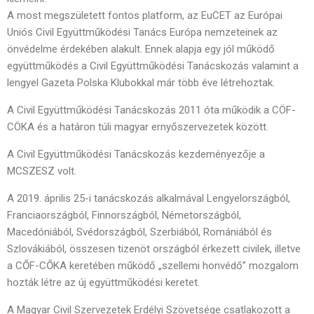
A most megszületett fontos platform, az EuCET az Európai
Uniós Civil Együttműködési Tanács Európa nemzeteinek az
önvédelme érdekében alakult. Ennek alapja egy jól működő
együttműködés a Civil Együttműködési Tanácskozás valamint a
lengyel Gazeta Polska Klubokkal már több éve létrehoztak.
A Civil Együttműködési Tanácskozás 2011 óta működik a CÖF-
CÖKA és a határon túli magyar ernyőszervezetek között.
A Civil Együttműködési Tanácskozás kezdeményezője a
MCSZESZ volt.
A 2019. április 25-i tanácskozás alkalmával Lengyelországból,
Franciaországból, Finnországból, Németországból,
Macedóniából, Svédországból, Szerbiából, Romániából és
Szlovákiából, összesen tizenöt országból érkezett civilek, illetve
a CŐF-CŐKA keretében működő „szellemi honvédő” mozgalom
hozták létre az új együttműködési keretet.
A Magyar Civil Szervezetek Erdélyi Szövetsége csatlakozott a