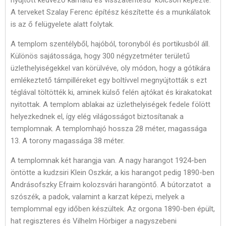
nyújtott kedvező kamatú és visszatérítésű kölcsön képezte.
A terveket Szalay Ferenc építész készítette és a munkálatok
is az ő felügyelete alatt folytak.
A templom szentélyből, hajóból, toronyból és portikusból áll.
Különös sajátossága, hogy 300 négyzetméter területű
üzlethelyiségekkel van körülvéve, oly módon, hogy a gótikára
emlékeztető támpilléreket egy boltívvel megnyújtották s ezt
téglával töltötték ki, aminek külső felén ajtókat és kirakatokat
nyitottak. A templom ablakai az üzlethelyiségek fedele fölött
helyezkednek el, így elég világosságot biztosítanak a
templomnak. A templomhajó hossza 28 méter, magassága
13. A torony magassága 38 méter.
A templomnak két harangja van. A nagy harangot 1924-ben
öntötte a kudzsiri Klein Oszkár, a kis harangot pedig 1890-ben
Andrásofszky Efraim kolozsvári harangöntő. A bútorzatot a
szószék, a padok, valamint a karzat képezi, melyek a
templommal egy időben készültek. Az orgona 1890-ben épült,
hat regiszteres és Vilhelm Hörbiger a nagyszebeni