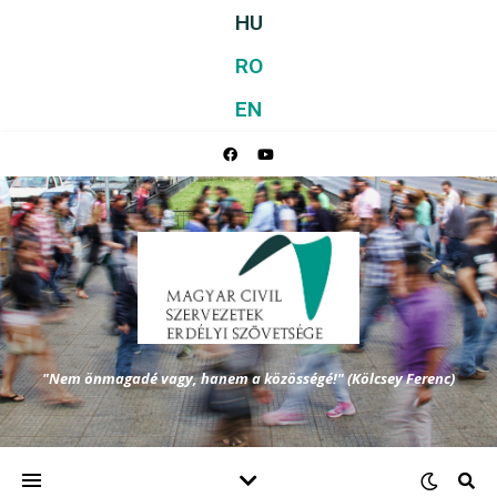
HU
RO
EN
"Nem önmagadé vagy, hanem a közösségé!" (Kölcsey Ferenc)