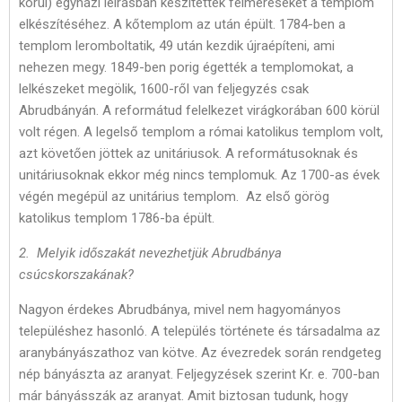
körül) egyházi leírásban készítettek felméréseket a templom
elkészítéséhez. A kőtemplom az után épült. 1784-ben a
templom leromboltatik, 49 után kezdik újraépíteni, ami
nehezen megy. 1849-ben porig égették a templomokat, a
lelkészeket megölik, 1600-ről van feljegyzés csak
Abrudbányán. A reformátud felelkezet virágkorában 600 körül
volt régen. A legelső templom a római katolikus templom volt,
azt követően jöttek az unitáriusok. A reformátusoknak és
unitáriusoknak ekkor még nincs templomuk. Az 1700-as évek
végén megépül az unitárius templom. Az első görög
katolikus templom 1786-ba épült.
2. Melyik időszakát nevezhetjük Abrudbánya
csúcskorszakának?
Nagyon érdekes Abrudbánya, mivel nem hagyományos
településhez hasonló. A település története és társadalma az
aranybányászathoz van kötve. Az évezredek során rendgeteg
nép bányászta az aranyat. Feljegyzések szerint Kr. e. 700-ban
már bányásszák az aranyat. Amit biztosan tudunk, hogy