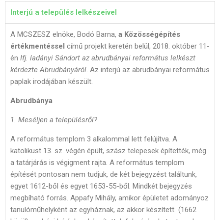
Interjú a település lelkészeivel
A MCSZESZ elnöke, Bodó Barna,
a Közösségépítés
értékmentéssel
című projekt keretén belül, 2018. október 11-
én
Ifj. ladányi Sándort az abrudbányai református lelkészt
kérdezte Abrudbányáról
. Az interjú az abrudbányai református
paplak irodájában készült.
Abrudbánya
1. Meséljen a településről?
A református templom 3 alkalommal lett felújítva. A
katolikust 13. sz. végén épült, szász telepesek építették, még
a tatárjárás is végigment rajta. A református templom
építését pontosan nem tudjuk, de két bejegyzést találtunk,
egyet 1612-ből és egyet 1653-55-ből. Mindkét bejegyzés
megbíható forrás. Appafy Mihály, amikor épületet adományoz
tanulóműhelyként az egyháznak, az akkor készített (1662