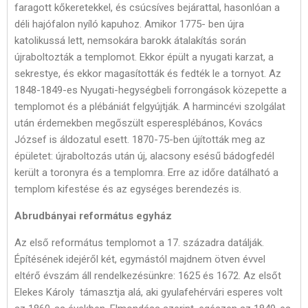
faragott kőkeretekkel, és csúcsíves bejárattal, hasonlóan a
déli hajófalon nyíló kapuhoz. Amikor 1775- ben újra
katolikussá lett, nemsokára barokk átalakítás során
újraboltozták a templomot. Ekkor épült a nyugati karzat, a
sekrestye, és ekkor magasították és fedték le a tornyot. Az
1848-1849-es Nyugati-hegységbeli forrongások közepette a
templomot és a plébániát felgyújtják. A harmincévi szolgálat
után érdemekben megőszült esperesplébános, Kovács
József is áldozatul esett. 1870-75-ben újították meg az
épületet: újraboltozás után új, alacsony esésű bádogfedél
került a toronyra és a templomra. Erre az időre datálható a
templom kifestése és az egységes berendezés is.
Abrudbányai református egyház
Az első református templomot a 17. századra datálják.
Építésének idejéről két, egymástól majdnem ötven évvel
eltérő évszám áll rendelkezésünkre: 1625 és 1672. Az elsőt
Elekes Károly támasztja alá, aki gyulafehérvári esperes volt