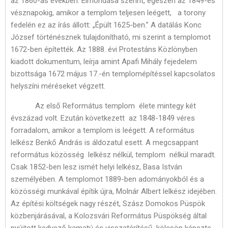
az 1860-as években. Elmondása szerint, egészen az 1849-es
vésznapokig, amikor a templom teljesen leégett, a torony
fedelén ez az írás állott: „Épült 1625-ben.” A datálás Konc
József történésznek tulajdonítható, mi szerint a templomot
1672-ben építették. Az 1888. évi Protestáns Közlönyben
kiadott dokumentum, leírja amint Apafi Mihály fejedelem
bizottsága 1672 május 17.-én templomépítéssel kapcsolatos
helyszíni méréseket végzett.
Az első Református templom élete mintegy két
évszázad volt. Ezután következett az 1848-1849 véres
forradalom, amikor a templom is leégett. A református
lelkész Benkő András is áldozatul esett. A megcsappant
református közösség lelkész nélkül, templom nélkül maradt.
Csak 1852-ben lesz ismét helyi lelkész, Basa István
személyében. A templomot 1889-ben adományokból és a
közösségi munkával építik újra, Molnár Albert lelkész idejében.
Az építési költségek nagy részét, Szász Domokos Püspök
közbenjárásával, a Kolozsvári Református Püspökség által