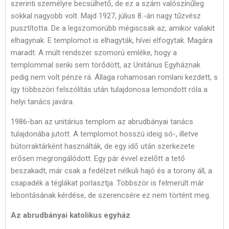
szerinti személyre becsülhető, de ez a szám valószínűleg
sokkal nagyobb volt. Majd 1927, július 8.-án nagy tűzvész
pusztította. De a legszomorúbb mégiscsak az, amikor valakit
elhagynak. E templomot is elhagyták, hívei elfogytak. Magára
maradt. A múlt rendszer szomorú emléke, hogy a
templommal senki sem törődött, az Unitárius Egyháznak
pedig nem volt pénze rá. Állaga rohamosan romlani kezdett, s
így többszöri felszólítás után tulajdonosa lemondott róla a
helyi tanács javára.
1986-ban az unitárius templom az abrudbányai tanács
tulajdonába jutott. A templomot hosszú ideig só-, illetve
bútorraktárként használták, de egy idő után szerkezete
erősen megrongálódott. Egy pár évvel ezelőtt a tető
beszakadt, már csak a fedélzet nélküli hajó és a torony áll, a
csapadék a téglákat porlasztja. Többször is felmerült már
lebontásának kérdése, de szerencsére ez nem történt meg.
Az abrudbányai katolikus egyház