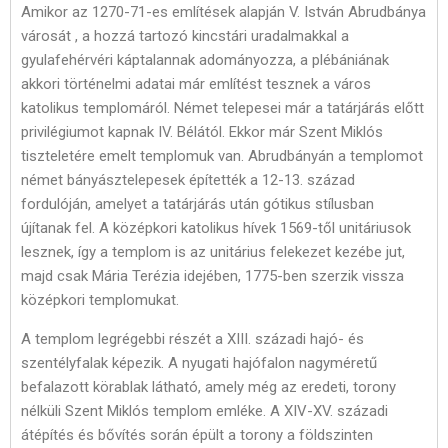
Amikor az 1270-71-es említések alapján V. István Abrudbánya
városát , a hozzá tartozó kincstári uradalmakkal a
gyulafehérvéri káptalannak adományozza, a plébániának
akkori történelmi adatai már említést tesznek a város
katolikus templomáról. Német telepesei már a tatárjárás előtt
privilégiumot kapnak IV. Bélától. Ekkor már Szent Miklós
tiszteletére emelt templomuk van. Abrudbányán a templomot
német bányásztelepesek építették a 12-13. század
fordulóján, amelyet a tatárjárás után gótikus stílusban
újítanak fel. A középkori katolikus hívek 1569-től unitáriusok
lesznek, így a templom is az unitárius felekezet kezébe jut,
majd csak Mária Terézia idejében, 1775-ben szerzik vissza
középkori templomukat.
A templom legrégebbi részét a XIII. századi hajó- és
szentélyfalak képezik. A nyugati hajófalon nagyméretű
befalazott körablak látható, amely még az eredeti, torony
nélküli Szent Miklós templom emléke. A XIV-XV. századi
átépítés és bővítés során épült a torony a földszinten