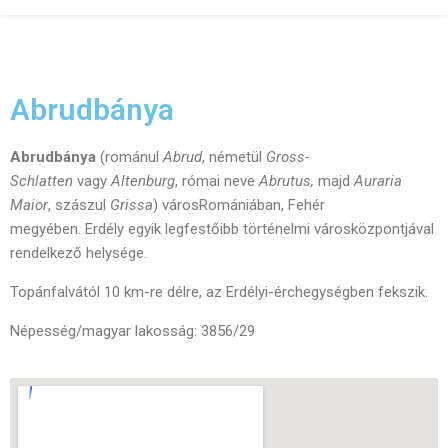
Abrudbánya
Abrudbánya
(románul
Abrud
, németül
Gross-
Schlatten
vagy
Altenburg
, római neve
Abrutus,
majd
Auraria
Maior
, szászul
Grissa
) városRomániában, Fehér
megyében. Erdély egyik legfestőibb történelmi városközpontjával
rendelkező helysége.
Topánfalvától 10 km-re délre, az Erdélyi-érchegységben fekszik.
Népesség/magyar lakosság: 3856/29