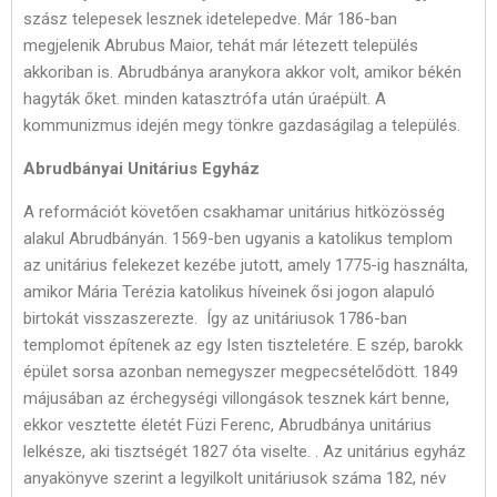
szász telepesek lesznek idetelepedve. Már 186-ban
megjelenik Abrubus Maior, tehát már létezett település
akkoriban is. Abrudbánya aranykora akkor volt, amikor békén
hagyták őket. minden katasztrófa után úraépült. A
kommunizmus idején megy tönkre gazdaságilag a település.
Abrudbányai Unitárius Egyház
A reformációt követően csakhamar unitárius hitközösség
alakul Abrudbányán. 1569-ben ugyanis a katolikus templom
az unitárius felekezet kezébe jutott, amely 1775-ig használta,
amikor Mária Terézia katolikus híveinek ősi jogon alapuló
birtokát visszaszerezte. Így az unitáriusok 1786-ban
templomot építenek az egy Isten tiszteletére. E szép, barokk
épület sorsa azonban nemegyszer megpecsételődött. 1849
májusában az érchegységi villongások tesznek kárt benne,
ekkor vesztette életét Füzi Ferenc, Abrudbánya unitárius
lelkésze, aki tisztségét 1827 óta viselte. . Az unitárius egyház
anyakönyve szerint a legyilkolt unitáriusok száma 182, név