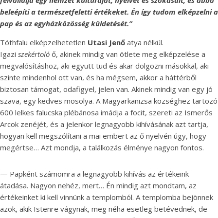
felvállalja egy nemzet kultúráját, nyelvét és szokásait, és abba
beleépíti a természetfeletti értékeket. Én így tudom elképzelni a
pap és az egyházközösség küldetését.”
Tóthfalu elképzelhetetlen
Utasi Jenő
atya nélkül.
Igazi
szekértoló
ő, akinek mindig van ötlete meg elképzelése a
megvalósításhoz, aki együtt tud és akar dolgozni másokkal, aki
szinte mindenhol ott van, és ha mégsem, akkor a háttérből
biztosan támogat, odafigyel, jelen van. Akinek mindig van egy jó
szava, egy kedves mosolya. A Magyarkanizsa községhez tartozó
600 lelkes falucska plébánosa imádja a focit, szereti az Ismerős
Arcok zenéjét, és a jelenkor legnagyobb kihívásának azt tartja,
hogyan kell megszólítani a mai embert az ő nyelvén úgy, hogy
megértse… Azt mondja, a találkozás élménye nagyon fontos.
— Papként számomra a legnagyobb kihívás az értékeink
átadása. Nagyon nehéz, mert… Én mindig azt mondtam, az
értékeinket ki kell vinnünk a templomból. A templomba bejönnek
azok, akik Istenre vágynak, meg néha esetleg betévednek, de