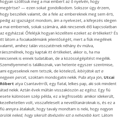
hogyan szólítsuk meg a mai embert az ő nyelvén, hogy
megértse? — ezen sokat gondolkodom. Sokszor úgy érzem,
hogy beszélek valamit, de a fele az embereknek meg sem érti,
pedig az igazságot mondom, ám a nyelvezet, a kifejezés idegen
a mai embernek, sokak számára, akik nincsenek élő kapcsolatban
az egyházzal. Őfeléjük hogyan közelíteni ezeket az értékeket? És
itt látom a fociakadémiánk jelentőségét, mert a fiúk megélnek
valamit, amihez talán visszatérnek néhány év múlva,
ráeszmélnek, hogy kaptak itt értékeket, akkor is, ha ma
nincsenek is ennek tudatában, de a közösségépítést megélik.
Személyemmel is találkoznak, van hetente egyszer szentmise,
ami egyeseknek nem tetszik, de kötelező,
kibírjátok azt a
negyven percet
, szoktam mondogatni nekik. Pubi atya jön,
Utcai
Róbert
atya Csantavérről, egy fiatal, lelkes pap, aki sok mindent
átad nekik. Aztán évek múltán visszaköszön az egész. Egy fiú
esete különösen szép példa, ez a legfrissebb: amikor idekerült,
kezelhetetlen volt, visszafeleselt a nevelőtanároknak is, és ez a
fiú annyira átalakult, hogy tavaly mondtam is neki, hogy
nagyon
örülök neked, hogy sikerült átvészelni ezt a nehezebb kort
. Látom