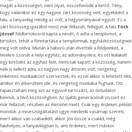
magát a közösséget, mint olyat, összefonódik a kettő. Tény,
hogy valamikor ez egy nagyon zárt közösség volt, egyébként a
falu, a tanyavilág mindig az volt, a hagyományaival együtt. Ez a
zárt közösség igazából most már fellazult, felhígult. A falu
Tóth
József
földbirtokosról kapta a nevét, ő adta a templomot, a
birtokot, tehát a fönntartása a templomnak, egyházközösségnek
meg volt oldva. Miután a háború után elvették a földjeinket, a
hívekre szorult a helyi egyház, az adományokra, és ott kialakult
egy kötődés az egyház felé, nemcsak kapott a közösség, hanem
neki is kellett adni, ez nagyon nagy áttörés volt, rengeteg
önkéntes munkaakciót szerveztek, és ezzel akkor is lehetett élni,
amikor én átkerültem ide, és rengeteg munkába fogtunk. Ott
tapasztaltam meg azt az együvé tartozást, az öntudatot
bennük, a hívő közösségben. Az újabb generációnál viszont ez
már fellazult, részben az életvitel miatt. Csak egy érdekes példát
mondok: a miseszolgáltatást ugye mindenki vasárnap szereti,
mert akkor van szabadidő, akkor jön össze a család, még
faluhelyen, a tanyavilágban is, ami érdekes, mert máskor