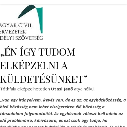
„ÉN ÍGY TUDOM
ELKÉPZELNI A
KÜLDETÉSÜNKET”
Tóthfalu elképzelhetetlen
Utasi Jenő
atya nélkül.
„Van egy irányelvem, kevés van, de ez az: az egyházközösség, a
hívő közösség nem lehet elszigetelten élő közösség a
társadalom folyamataitól. Az egyháznak választ kell adnia az
idő problémáira, kihívásaira, és ezt csak úgy tudja, ha