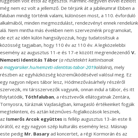
független volt ettől az egésztől. Harminc-negyven évvel ezelőtt
még nem ez volt a jellemző. De térjünk át a jubileumra! Ebben a
faluban mindig történik valami, különösen most, a 110. évforduló
alkalmából, minden megmozdulást, rendezvényt ennek rendelünk
alá. Nem mintha más években nem szerveznénk programokat,
de ezt az idén külön hangsúlyozzuk, hogy tudatosítsuk a
közösség tagjaiban, hogy 110 év az 110 év. A legközelebbi
esemény az augusztus 11-e és 17-e között megrendezendő
V.
Nemzeti Identitás Tábor
(
a részletekért kattintsanak
a
magyarsiker.hu/nemzeti-identitas-tabor-2019
oldalra
), mely
részben az egyházközség közreműködésével valósul meg. Ez
egy nagyon népes tábor lesz, Hódmezővásárhely részéről
szervezik, mi társszervezők vagyunk, onnan indul a tábor, és itt
folytatódik,
Tóthfaluban
, a résztvevők ellátogatnak Zentára,
Tornyosra, túráznak Vajdaságban, kimagasló értékeinket fogják
megtekinteni, és aztán kézműves-foglalkozások lesznek,
az
Ismerős Arcok
együttes
is fellép augusztus 13-án este 8
órától, ez egy nagyon szép kulturális esemény lesz. Másnap
este pedig
Mr. Basary
ad koncertet, a régi Kormorán és az