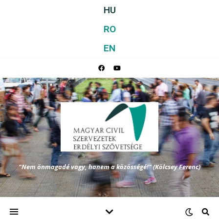
HU
RO
EN
"Nem önmagadé vagy, hanem a közösségé!" (Kölcsey Ferenc)