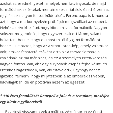
azokat az eredményeket, amelyek nem látványosak, de majd
formálódnak az értékek mentén ezek a fiatalok, és itt érzem az
egyháznak nagyon fontos küldetését. Ferenc pápa is kimondta
azt, hogy a mai kor nyelvén próbáljuk megszólítani az embert.
Nehéz a szívekbe látni, hogy kiben mi van, formálódik. Nagyon
sokszor meglepődök, hogy egyszer csak ott látom, valami
bekattant benne. Hogy ez most mitől függ, mi formálódott
benne… De biztos, hogy az a stabil Isten-kép, amely valamikor
volt, amikor fenntartó erőként ott volt a társadalomnak, a
családnak, az ma már nincs, és ez a személyes Isten-keresés
nagyon fontos. Van, akit egy súlyosabb csapás fejbe kólint, és
Istenhez ragaszkodik, van, aki eltávolodik, úgyhogy nehéz
igazából felmérni, hogy mi játszódik le az emberek szívében,
lelkivilágában, de én pozitívan nézem az egészet.
* 110 éves fennállását ünnepeli a falu és a templom, meséljen
egy kicsit a gyökerekről.
— Egy kicsit visszamegyek a múltba, végső soron ez érinti