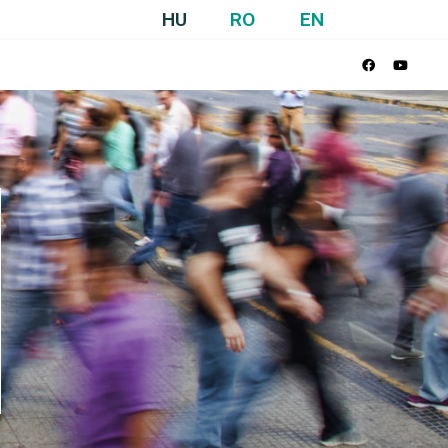
HU
RO
EN