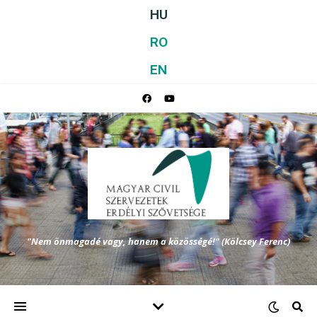
HU
RO
EN
"Nem önmagadé vagy, hanem a közösségé!" (Kölcsey Ferenc)