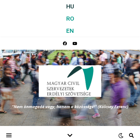
HU
RO
EN
"Nem önmagadé vagy, hanem a közösségé!" (Kölcsey Ferenc)