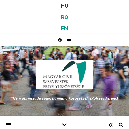
HU
RO
EN
"Nem önmagadé vagy, hanem a közösségé!" (Kölcsey Ferenc)