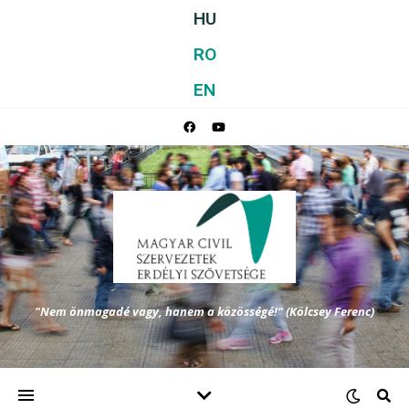
HU
RO
EN
"Nem önmagadé vagy, hanem a közösségé!" (Kölcsey Ferenc)