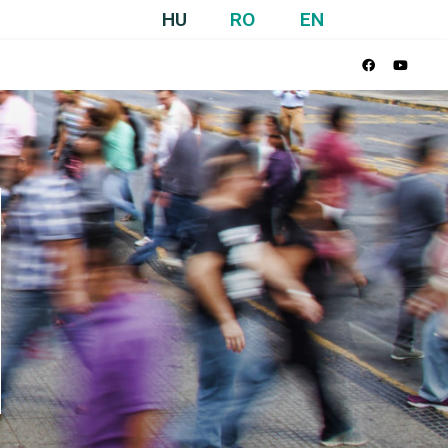
HU
RO
EN