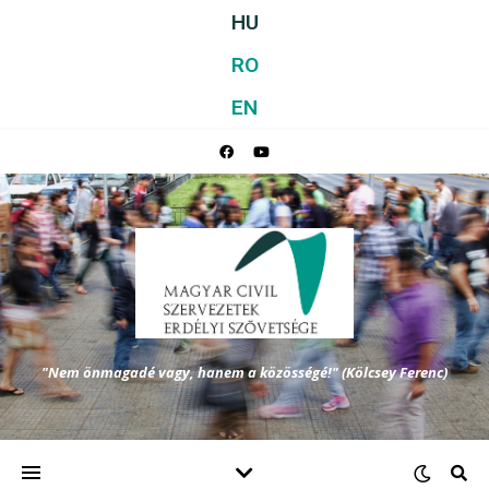
HU
RO
EN
"Nem önmagadé vagy, hanem a közösségé!" (Kölcsey Ferenc)