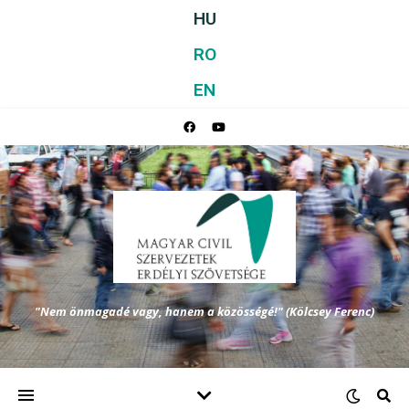
HU
RO
EN
"Nem önmagadé vagy, hanem a közösségé!" (Kölcsey Ferenc)