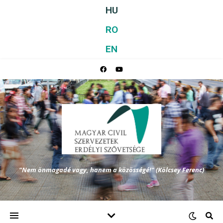
HU
RO
EN
"Nem önmagadé vagy, hanem a közösségé!" (Kölcsey Ferenc)