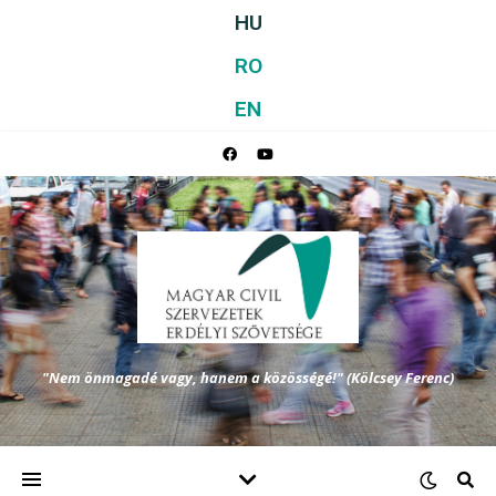
HU
RO
EN
"Nem önmagadé vagy, hanem a közösségé!" (Kölcsey Ferenc)