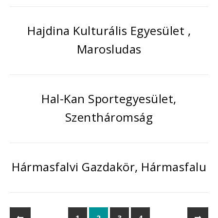
Hajdina Kulturális Egyesület ,
Marosludas
Hal-Kan Sportegyesület,
Szentháromság
Hármasfalvi Gazdakör, Hármasfalu
1
2
3
4