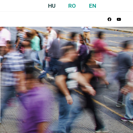
HU
RO
EN