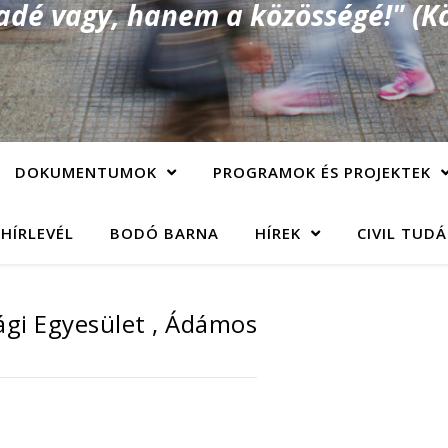
é vagy, hanem a közösségé!" (Kö
DOKUMENTUMOK
PROGRAMOK ÉS PROJEKTEK
 HÍRLEVÉL
BODÓ BARNA
HÍREK
CIVIL TUD
ági Egyesület , Ádámos