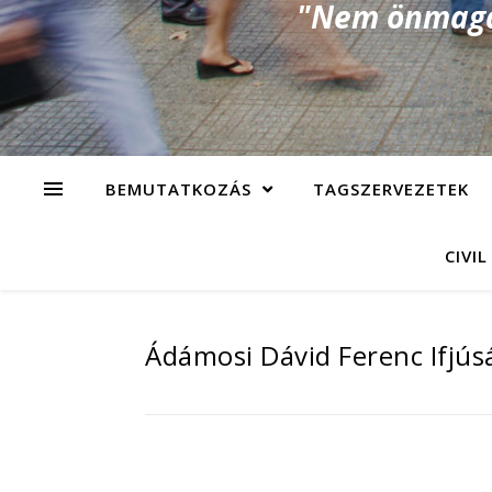
"Nem önmagad
BEMUTATKOZÁS
TAGSZERVEZETEK
CIVIL
Ádámosi Dávid Ferenc Ifjús