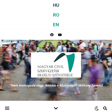
HU
RO
EN
"Nem önmagadé vagy, hanem a közösségé!" (Kölcsey Ferenc)