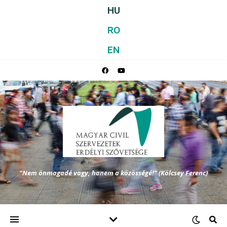
HU
RO
EN
"Nem önmagadé vagy, hanem a közösségé!" (Kölcsey Ferenc)