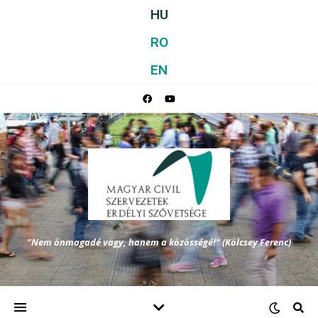
HU
RO
EN
"Nem önmagadé vagy, hanem a közösségé!" (Kölcsey Ferenc)