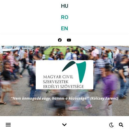
HU
RO
EN
"Nem önmagadé vagy, hanem a közösségé!" (Kölcsey Ferenc)