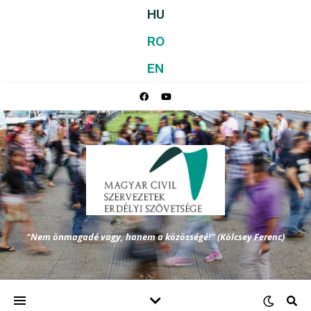
HU
RO
EN
"Nem önmagadé vagy, hanem a közösségé!" (Kölcsey Ferenc)