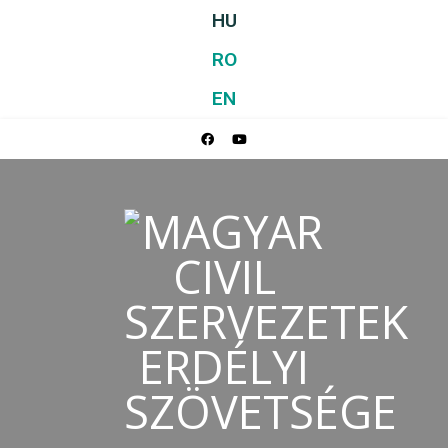
HU
RO
EN