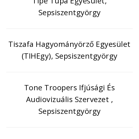
Tipe Tupa Egyesület,
Sepsiszentgyörgy
Tiszafa Hagyományörző Egyesület
(TIHEgy), Sepsiszentgyörgy
Tone Troopers Ifjúsági És
Audiovizuális Szervezet ,
Sepsiszentgyörgy