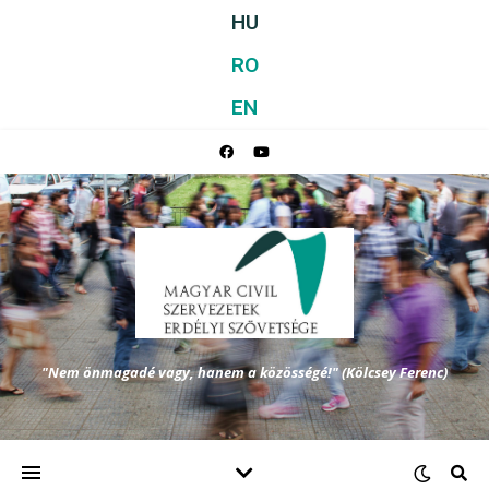
HU
RO
EN
"Nem önmagadé vagy, hanem a közösségé!" (Kölcsey Ferenc)